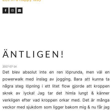
Ä N T L I G E N !
2017-07-14
Det blev absolut inte en ren löprunda, men väl en
powerwalk med inslag av jogging. Bara att kunna ta
några steg löpning i ett litet flow gjorde att kroppen
skrek av lycka! Jag tar det himla lungt & känner
verkligen efter vad kroppen orkar med. Det är många
veckor med sjukdom som ligger bakom mig & nu får jag