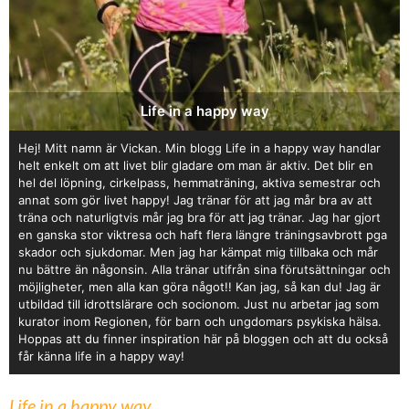
Life in a happy way
Hej! Mitt namn är Vickan. Min blogg Life in a happy way handlar
helt enkelt om att livet blir gladare om man är aktiv. Det blir en
hel del löpning, cirkelpass, hemmaträning, aktiva semestrar och
annat som gör livet happy! Jag tränar för att jag mår bra av att
träna och naturligtvis mår jag bra för att jag tränar. Jag har gjort
en ganska stor viktresa och haft flera längre träningsavbrott pga
skador och sjukdomar. Men jag har kämpat mig tillbaka och mår
nu bättre än någonsin. Alla tränar utifrån sina förutsättningar och
möjligheter, men alla kan göra något!! Kan jag, så kan du! Jag är
utbildad till idrottslärare och socionom. Just nu arbetar jag som
kurator inom Regionen, för barn och ungdomars psykiska hälsa.
Hoppas att du finner inspiration här på bloggen och att du också
får känna life in a happy way!
Life in a happy way