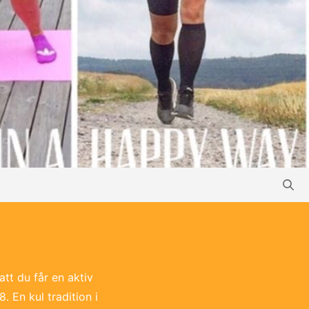
tt du får en aktiv
 En kul tradition i