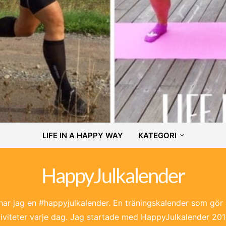
LIFE IN A HAPPY WAY
KATEGORI
HappyJulkalender
r jag en #happyjulkalender. En träningskalender som gör a
viteter varje dag. Jag startade med HappyJulkalender 2018.