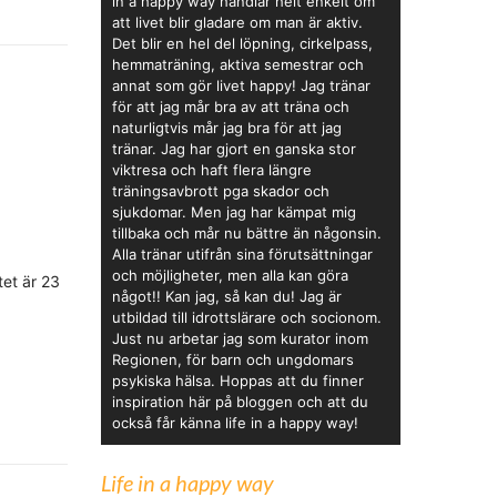
in a happy way handlar helt enkelt om
att livet blir gladare om man är aktiv.
Det blir en hel del löpning, cirkelpass,
hemmaträning, aktiva semestrar och
annat som gör livet happy! Jag tränar
för att jag mår bra av att träna och
naturligtvis mår jag bra för att jag
tränar. Jag har gjort en ganska stor
viktresa och haft flera längre
träningsavbrott pga skador och
sjukdomar. Men jag har kämpat mig
tillbaka och mår nu bättre än någonsin.
Alla tränar utifrån sina förutsättningar
och möjligheter, men alla kan göra
et är 23
något!! Kan jag, så kan du! Jag är
utbildad till idrottslärare och socionom.
Just nu arbetar jag som kurator inom
Regionen, för barn och ungdomars
psykiska hälsa. Hoppas att du finner
inspiration här på bloggen och att du
också får känna life in a happy way!
Life in a happy way