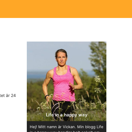
et är 24
Life in a happy way
Hej! Mitt namn är Vickan. Min blogg Life