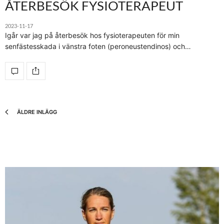
ÅTERBESÖK FYSIOTERAPEUT
2023-11-17
Igår var jag på återbesök hos fysioterapeuten för min
senfästesskada i vänstra foten (peroneustendinos) och…
ÄLDRE INLÄGG