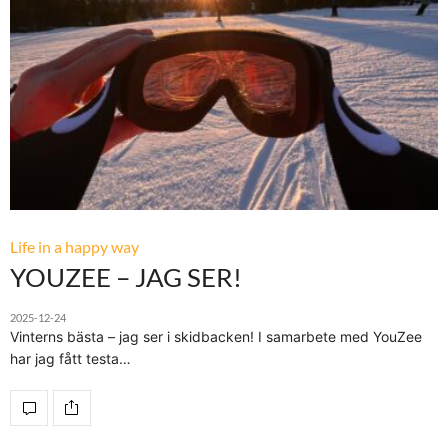
Life in a happy way
YOUZEE – JAG SER!
2025-12-24
Vinterns bästa – jag ser i skidbacken! I samarbete med YouZee
har jag fått testa…