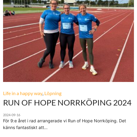
Life in a happy way
,
Löpning
RUN OF HOPE NORRKÖPING 2024
2024-09-16
För 9:e året i rad arrangerade vi Run of Hope Norrköping. Det
känns fantastiskt att…