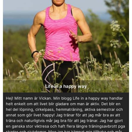
Life in a happy way
Hej! Mitt namn är Vickan. Min blogg Life in a happy way handlar
helt enkelt om att livet blir gladare om man är aktiv. Det blir en
hel del löpning, cirkelpass, hemmaträning, aktiva semestrar och
annat som gör livet happy! Jag tränar för att jag mår bra av att
träna och naturligtvis mår jag bra för att jag tränar. Jag har gjort
en ganska stor viktresa och haft flera längre träningsavbrott pga
skador och sjukdomar. Men jag har kämpat mig tillbaka och mår