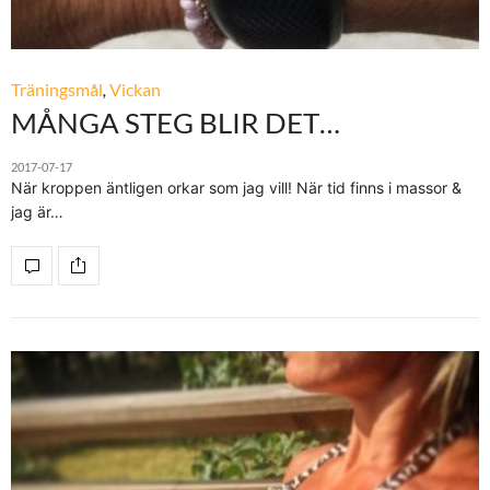
Träningsmål
,
Vickan
MÅNGA STEG BLIR DET…
2017-07-17
När kroppen äntligen orkar som jag vill! När tid finns i massor &
jag är…