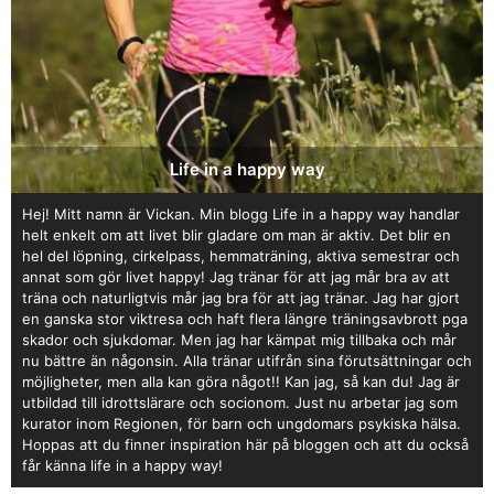
Life in a happy way
Hej! Mitt namn är Vickan. Min blogg Life in a happy way handlar
helt enkelt om att livet blir gladare om man är aktiv. Det blir en
hel del löpning, cirkelpass, hemmaträning, aktiva semestrar och
annat som gör livet happy! Jag tränar för att jag mår bra av att
träna och naturligtvis mår jag bra för att jag tränar. Jag har gjort
en ganska stor viktresa och haft flera längre träningsavbrott pga
skador och sjukdomar. Men jag har kämpat mig tillbaka och mår
nu bättre än någonsin. Alla tränar utifrån sina förutsättningar och
möjligheter, men alla kan göra något!! Kan jag, så kan du! Jag är
utbildad till idrottslärare och socionom. Just nu arbetar jag som
kurator inom Regionen, för barn och ungdomars psykiska hälsa.
Hoppas att du finner inspiration här på bloggen och att du också
får känna life in a happy way!