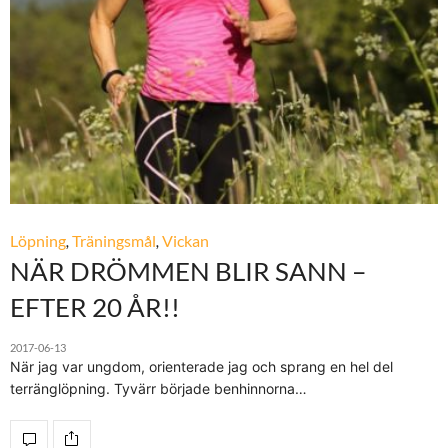
Löpning
,
Träningsmål
,
Vickan
NÄR DRÖMMEN BLIR SANN –
EFTER 20 ÅR!!
2017-06-13
När jag var ungdom, orienterade jag och sprang en hel del
terränglöpning. Tyvärr började benhinnorna…