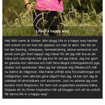
Life in a happy way
Hej! Mitt namn är Vickan. Min blogg Life in a happy way handlar
helt enkelt om att livet blir gladare om man är aktiv. Det blir en
hel del löpning, cirkelpass, hemmaträning, aktiva semestrar och
annat som gör livet happy! Jag tränar för att jag mår bra av att
träna och naturligtvis mår jag bra för att jag tränar. Jag har gjort
en ganska stor viktresa och haft flera längre träningsavbrott pga
skador och sjukdomar. Men jag har kämpat mig tillbaka och mår
nu bättre än någonsin. Alla tränar utifrån sina förutsättningar och
möjligheter, men alla kan göra något!! Kan jag, så kan du! Jag är
utbildad till idrottslärare och socionom. Just nu arbetar jag som
kurator inom Regionen, för barn och ungdomars psykiska hälsa.
Hoppas att du finner inspiration här på bloggen och att du också
får känna life in a happy way!