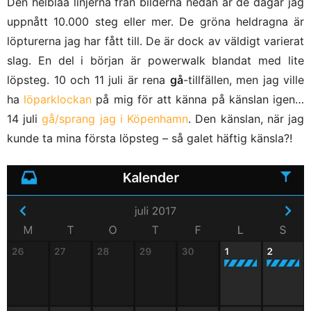
Den helblåa linjerna från bilderna nedan är de dagar jag
uppnått 10.000 steg eller mer. De gröna heldragna är
löpturerna jag har fått till. De är dock av väldigt varierat
slag. En del i början är powerwalk blandat med lite
löpsteg. 10 och 11 juli är rena
gå
-tillfällen, men jag ville
ha
löparklockan
på mig för att känna på känslan igen…
14 juli
gå/sprang jag i Köpenhamn
. Den känslan, när jag
kunde ta mina första löpsteg – så galet häftig känsla?!