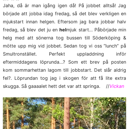
Jaha, då är man igång igen då! På jobbet alltså! Jag
började att jobba idag fredag, så det blev verkligen en
mjukstart innan helgen. Eftersom jag bara jobbar halv
fredag, så blev det ju en
hel
mjuk start… Påbörjade min
helg med att sönerna tog bussen till Söderköping &
mötte upp mig vid jobbet. Sedan tog vi oss ”lunch” på
Smultronstället. Perfekt uppladdning inför
eftermiddagens löprunda…? Som ett brev på posten
kom sommarhettan lagom till jobbstart. Det slår aldrig
fel?. Löprundan tog jag i skogen för att få lite extra
skugga. Så gaaaalet hett det var att springa. //
Vickan