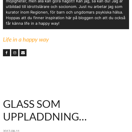
möjligheter, men alla kan göra något!! Kan jag, så kan du! Jag är
utbildad till idrottslärare och socionom. Just nu arbetar jag som
kurator inom Regionen, för barn och ungdomars psykiska hälsa.
Hoppas att du finner inspiration här på bloggen och att du också
får känna life in a happy way!
Life in a happy way
GLASS SOM
UPPLADDNING…
2017-08-11