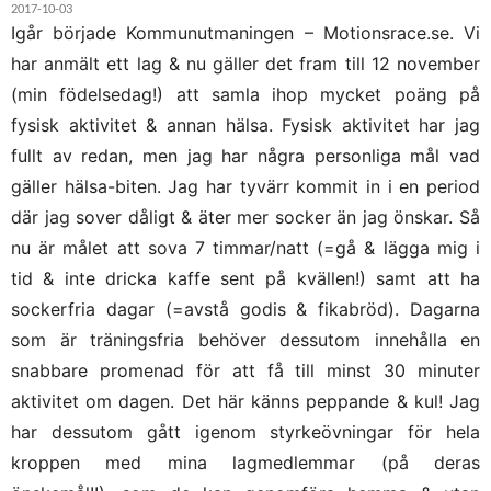
2017-10-03
Igår började Kommunutmaningen – Motionsrace.se. Vi
har anmält ett lag & nu gäller det fram till 12 november
(min födelsedag!) att samla ihop mycket poäng på
fysisk aktivitet & annan hälsa. Fysisk aktivitet har jag
fullt av redan, men jag har några personliga mål vad
gäller hälsa-biten. Jag har tyvärr kommit in i en period
där jag sover dåligt & äter mer socker än jag önskar. Så
nu är målet att sova 7 timmar/natt (=gå & lägga mig i
tid & inte dricka kaffe sent på kvällen!) samt att ha
sockerfria dagar (=avstå godis & fikabröd). Dagarna
som är träningsfria behöver dessutom innehålla en
snabbare promenad för att få till minst 30 minuter
aktivitet om dagen. Det här känns peppande & kul! Jag
har dessutom gått igenom styrkeövningar för hela
kroppen med mina lagmedlemmar (på deras