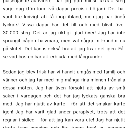
pulshöjande aktiviteter har jag gått minst 10.000 steg
varje dag (förutom två dagar precis i början). Det har
varit lite knivigt att få ihop ibland, men jag har ändå
lyckats! Vissa dagar har det till och med blivit över
30.000 steg. Det är jag riktigt glad över! Jag har inte
sprungit någon halvmara, men väl några mil-rundor nu
på slutet. Det känns också bra att jag fixar det igen. Får
se vad hösten har att erbjuda med långrundor…
Sedan jag blev frisk har vi hunnit umgås med familj och
vänner och jag tar med mig många fina minnen från alla
dessa möten. Jag har även försökt att njuta av små
saker i vardagen och det har jag lyckats ganska bra
med. Jag har njutit av kaffe – för att det smakar kaffe
igen! Jag har varit glad under paraplyet, trots att det
regnar i sidled – för att jag kan vara ute! Jag har njutit
(trots tung andning och lite tunga ben) av varenda