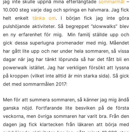
jag inte skulle uppnå mina efterlängtade
sommarmål
–
10.000 steg varje dag och springa en halvmara. Jag fick
helt enkelt
tänka om
. I början fick jag inte göra
pulshöjande aktiviteter. Så begreppet ”slowwalks” blev
en ny erfarenhet för mig. Min familj ställde upp och
gick dessa superlugna promenader med mig. Måendet
har gått lite upp och ner under hela sommaren, så vissa
dagar när jag har tänkt löprunda så har det fått bli en
powerwalk istället. Jag har verkligen försökt att lyssna
på kroppen (vilket inte alltid är min starka sida). Så gick
det med sommarmålen 2017:
Men för att summera sommaren, så känner jag mig ändå
ganska nöjd. Fortfarande lite besviken på de första
veckorna, men övriga sommaren har varit bra. Från den
dagen jag fick klartecken från läkaren att börja med