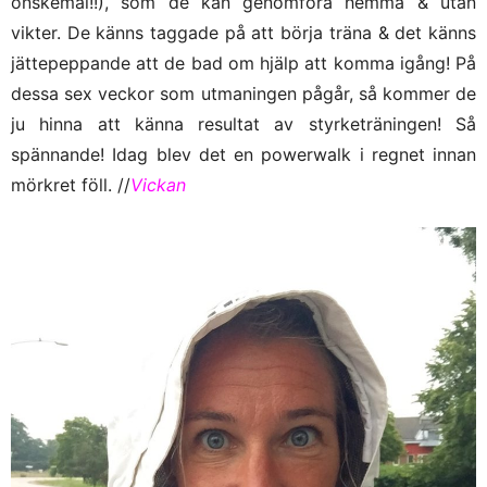
önskemål!!), som de kan genomföra hemma & utan
vikter. De känns taggade på att börja träna & det känns
jättepeppande att de bad om hjälp att komma igång! På
dessa sex veckor som utmaningen pågår, så kommer de
ju hinna att känna resultat av styrketräningen! Så
spännande! Idag blev det en powerwalk i regnet innan
mörkret föll. //
Vickan