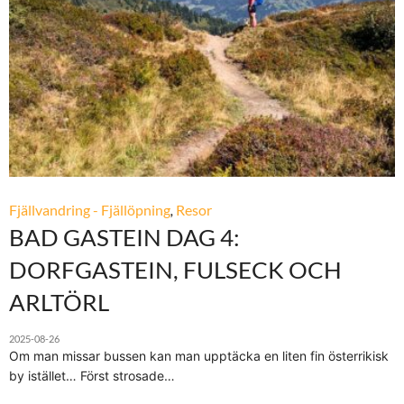
Fjällvandring - Fjällöpning
,
Resor
BAD GASTEIN DAG 4:
DORFGASTEIN, FULSECK OCH
ARLTÖRL
2025-08-26
Om man missar bussen kan man upptäcka en liten fin österrikisk
by istället… Först strosade…