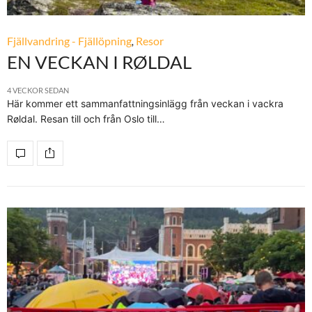
Fjällvandring - Fjällöpning
,
Resor
EN VECKAN I RØLDAL
4 VECKOR SEDAN
Här kommer ett sammanfattningsinlägg från veckan i vackra
Røldal. Resan till och från Oslo till…