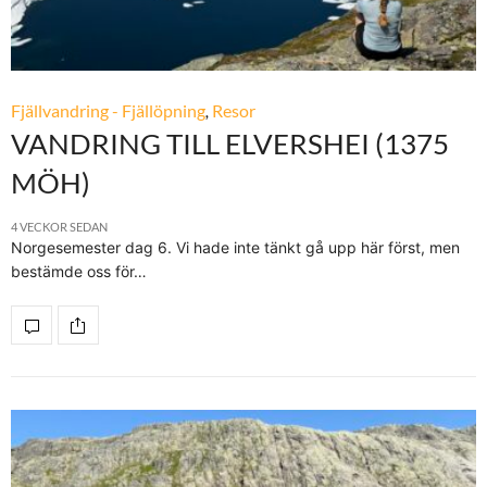
Fjällvandring - Fjällöpning
,
Resor
VANDRING TILL ELVERSHEI (1375
MÖH)
4 VECKOR SEDAN
Norgesemester dag 6. Vi hade inte tänkt gå upp här först, men
bestämde oss för…