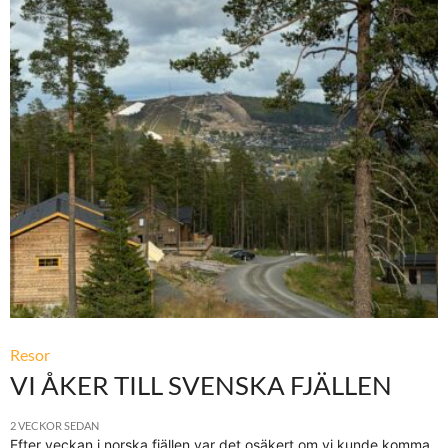
Resor
VI ÅKER TILL SVENSKA FJÄLLEN
2 VECKOR SEDAN
Efter veckan i norska fjällen var det osäkert om vi kunde komma