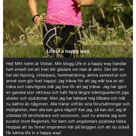
Life in a happy way
Hej! Mitt namn är Vickan. Min blogg Life in a happy way handlar
helt enkelt om att livet blir gladare om man är aktiv. Det blir en
hel del löpning, cirkelpass, hemmaträning, aktiva semestrar och
annat som gör livet happy! Jag tränar för att jag mår bra av att
träna och naturligtvis mår jag bra för att jag tränar. Jag har gjort
en ganska stor viktresa och haft flera längre träningsavbrott pga
skador och sjukdomar. Men jag har kämpat mig tillbaka och mår
nu bättre än någonsin. Alla tränar utifrån sina förutsättningar och
möjligheter, men alla kan göra något!! Kan jag, så kan du! Jag är
utbildad till idrottslärare och socionom. Just nu arbetar jag som
kurator inom Regionen, för barn och ungdomars psykiska hälsa.
Hoppas att du finner inspiration här på bloggen och att du också
får känna life in a happy way!