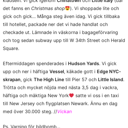
klädseln. Vi gick igenom
Chinatown
och
Little Italy
(där
det fanns en
Christmas shop
). Vi shoppade lite och
gick och gick… Många steg även idag. Vi gick tillbaka
till hotellet, packade ner det vi hade handlat och
checkade ut. Lämnade in väskorna i bagageförvaring
och tog sedan subway upp till W 34th Street och Herald
Square.
Eftermiddagen spenderades i
Hudson Yards
. Vi gick
upp och ner i häftiga
Vessel
, käkade gott i
Edge NYC-
skrapan
, gick
The High Line
till Pier 57 och
Little Island
.
Trötta och mycket nöjda med nästa 3,5 dag i vackra,
häftiga och mäktiga New York
satte vi oss i en taxi
till New Jersey och flygplatsen Newark. Ännu en dag
med över 30.000 steg. //
Vickan
Ps. Varning för bildbomb…