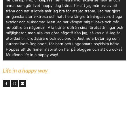
hel del löpning, cirkelpass, hemmaträning, aktiva semestrar och
annat som gör livet happy! Jag tränar för att jag mår bra av att
träna och naturligtvis mår jag bra för att jag tränar. Jag har gjort
en ganska stor viktresa och haft flera längre träningsavbrott pga
skador och sjukdomar. Men jag har kämpat mig tillbaka och mår
nu bättre än någonsin. Alla tränar utifrån sina förutsättningar och
möjligheter, men alla kan göra något!! Kan jag, så kan du! Jag är
utbildad till idrottslärare och socionom. Just nu arbetar jag som
kurator inom Regionen, för barn och ungdomars psykiska hälsa.
Hoppas att du finner inspiration här på bloggen och att du också
får känna life in a happy way!
Life in a happy way