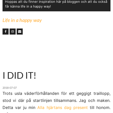
Hoppas att du finner inspiration här på bloggen och att du också
får känna life in a happy way!
Life in a happy way
I DID IT!
2018-07-07
Trots usla väderförhållanden för ett geggigt traillopp,
stod vi där på startlinjen tillsammans. Jag och maken.
Detta var ju min
Alla hjärtans dag present
till honom.