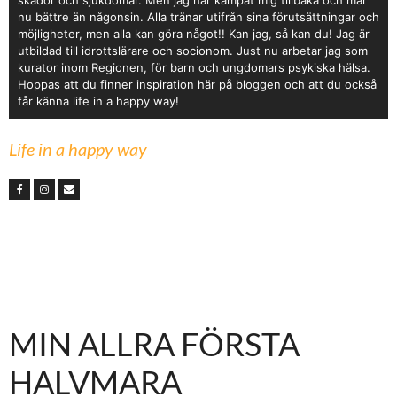
skador och sjukdomar. Men jag har kämpat mig tillbaka och mår
nu bättre än någonsin. Alla tränar utifrån sina förutsättningar och
möjligheter, men alla kan göra något!! Kan jag, så kan du! Jag är
utbildad till idrottslärare och socionom. Just nu arbetar jag som
kurator inom Regionen, för barn och ungdomars psykiska hälsa.
Hoppas att du finner inspiration här på bloggen och att du också
får känna life in a happy way!
Life in a happy way
MIN ALLRA FÖRSTA
HALVMARA