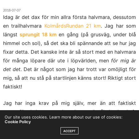
2018-07-07
Idag är det dax för min allra första halvmara, dessutom
en trailhalvmara
KolmårdsRundan 21 km
. Jag har som
längst
sprungit 18 km
en gång (på grusväg, under blå
himmel och sol), så det ska bli spännande att se hur jag
fixar detta. Det kanske inte är så stort med en halvmara
för många löpare där ute i löpvärlden, men
för mig är
det det
. Det är något som jag har trott var omöjligt för
mig, så att nu stå på startlinjen känns stort! Riktigt stort
faktiskt!
Jag har inga krav på mig själv, mer än att faktiskt
genomföra halvmaran och att komma i mål. Jag har haft
Our site uses cookies. Learn more about our use of cookies:
lite ont i knäna sista veckan, men jag hoppas innerligt
Cookie Policy
inte att det kommer att påverka. Det finns ingen tid jag
ACCEPT
känner att jag behöver slå, men det vore ju kul att klara