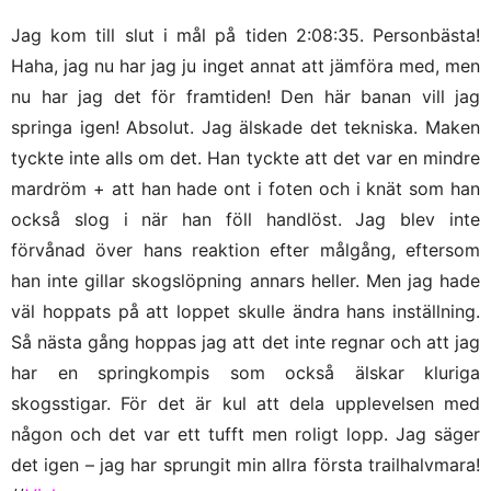
Jag kom till slut i mål på tiden 2:08:35. Personbästa!
Haha, jag nu har jag ju inget annat att jämföra med, men
nu har jag det för framtiden! Den här banan vill jag
springa igen! Absolut. Jag älskade det tekniska. Maken
tyckte inte alls om det. Han tyckte att det var en mindre
mardröm + att han hade ont i foten och i knät som han
också slog i när han föll handlöst. Jag blev inte
förvånad över hans reaktion efter målgång, eftersom
han inte gillar skogslöpning annars heller. Men jag hade
väl hoppats på att loppet skulle ändra hans inställning.
Så nästa gång hoppas jag att det inte regnar och att jag
har en springkompis som också älskar kluriga
skogsstigar. För det är kul att dela upplevelsen med
någon och det var ett tufft men roligt lopp. Jag säger
det igen – jag har sprungit min allra första trailhalvmara!