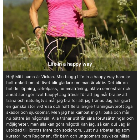
Life in a happy way
Hej! Mitt namn är Vickan. Min blogg Life in a happy way handlar
helt enkelt om att livet blir gladare om man är aktiv. Det blir en
hel del löpning, cirkelpass, hemmaträning, aktiva semestrar och
annat som gör livet happy! Jag tränar för att jag mår bra av att
träna och naturligtvis mår jag bra för att jag tränar. Jag har gjort
en ganska stor viktresa och haft flera längre träningsavbrott pga
skador och sjukdomar. Men jag har kämpat mig tillbaka och mår
nu bättre än någonsin. Alla tränar utifrån sina förutsättningar och
möjligheter, men alla kan göra något!! Kan jag, så kan du! Jag är
utbildad till idrottslärare och socionom. Just nu arbetar jag som
kurator inom Regionen, för barn och ungdomars psykiska hälsa.