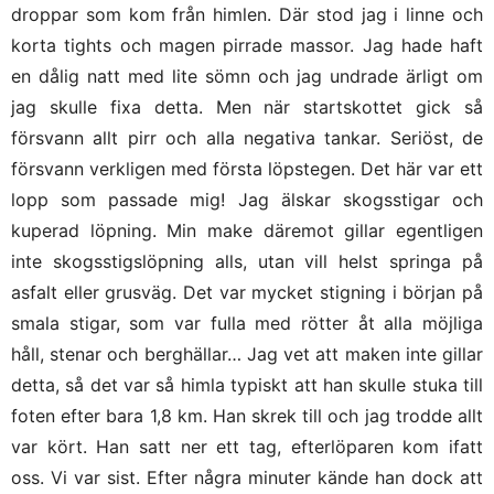
droppar som kom från himlen. Där stod jag i linne och
korta tights och magen pirrade massor. Jag hade haft
en dålig natt med lite sömn och jag undrade ärligt om
jag skulle fixa detta. Men när startskottet gick så
försvann allt pirr och alla negativa tankar. Seriöst, de
försvann verkligen med första löpstegen. Det här var ett
lopp som passade mig! Jag älskar skogsstigar och
kuperad löpning. Min make däremot gillar egentligen
inte skogsstigslöpning alls, utan vill helst springa på
asfalt eller grusväg. Det var mycket stigning i början på
smala stigar, som var fulla med rötter åt alla möjliga
håll, stenar och berghällar… Jag vet att maken inte gillar
detta, så det var så himla typiskt att han skulle stuka till
foten efter bara 1,8 km. Han skrek till och jag trodde allt
var kört. Han satt ner ett tag, efterlöparen kom ifatt
oss. Vi var sist. Efter några minuter kände han dock att