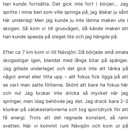
han kunde fortsätta. Det gick inte fort i början… Jag
spritte i mina ben som ville springa på, jag älskar ju sånt
här underlag! Men jag kunde ju inte lämna maken ute i
skogen. Så kom vi till grusvägen, då kände maken att
han kunde speeda på steget lite och jag hängde på.
Efter ca 7 km kom vi till Nävsjön. Då började små smala
skogsstigar igen, blandat med långa bitar på spänger.
Jag gillade underlaget och det gick inte att tänka på
något annat eller titta upp – allt fokus fick ligga på att
se vart man satte fötterna. Skönt att bara ha fokus här
och nu! Jag brukar inte dricka så mycket när jag
springer, men idag behövde jag det. Jag drack bara 2-3
klunkar på vätskestationerna och tog sportdryck för att
få energi. Trots att det regnade konstant, så rann
svetten. När vi kommit runt Nävsjön och kom ut på