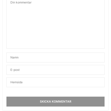
Har du ”bara” träffat en fysioterapeut??
Jag har typ Sveriges sämsta axel efter en
misshandel. Jag kan varmt rekommendera dig o
köpa en tempurmadrass. Jag köpte en billig på
Ikea. Efter det så kunde jag i alla fall sova på
natten.
2019-07-03 KL. 20:19
VICKAN
SKRIVER:
Bra och kloka sommarmål! Lycka till!!
Ingen röntgen gjord. Ska tillbaka till läkare
nästnästa vecka. Hoppas hoppas innerligt få
hjälp. TACK för tipset om tempurmadrass. Visste
inte att Ikea hade liknande. Ska jag absolut kolla
upp. Kram Vickan
2019-07-28 KL. 16:57