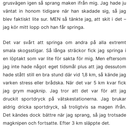
grusvägen igen så sprang maken ifrån mig. Jag hade ju
väntat in honom tidigare när han skadade sig, så jag
blev faktiskt lite sur. MEN så tänkte jag, att skit i det –
jag kör mitt lopp och han får springa.
Det var svårt att springa om andra på alla extremt
smala skogsstigar. Så långa sträckor fick jag springa i
en löptakt som var lite för sakta för mig. Men eftersom
jag inte hade något eget tidsmål plus att jag dessutom
hade stått still en bra stund där vid 1,8 km, så kände jag
varken stress eller brådska. När det var 5 km kvar fick
jag grym magknip. Jag tror att det var för att jag
druckit sportdryck på vätskestationerna. Jag brukar
aldrig dricka sportdryck, så troligtvis sa magen ifrån.
Det kändes dock bättre när jag sprang, så jag trotsade
magknipen och fortsatte. Efter 3 km släppte det.