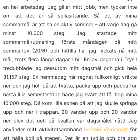
en hel arbetsdag. Jag gillar mitt jobb, men tycker inte
om att det är så stillasittande. Så ett av mina
sommarmål är att ha en aktiv sommar – att varje dag gå
minst 10.000 steg. Jag startade mitt
sommarmål/utmaning första måndagen på mitt
sommarlov (20/6) och hittills har jag lyckats nå mitt
mål, trots flera långa dagar i bil. En av dagarna i Trysil
tredubblade jag dessutom mitt dagsmål och gick hela
31.157 steg. En hemmadag när regnet fullkomligt vräkte
ner och jag höll på att tvätta, packa upp och packa för
nästa lilla semestertripp hade jag svårt att få ihop mina
10.000 steg. Då kom lilla sonen på att jag skulle springa
upp och ner i trappan. 20 vänder upp och 20 vändor
ner blev det och på kvällen var dagsmålet nått! Jag
använder mitt aktivitetsarmband
Garmin Vivosmart
för
att hålla koll på stegen. Det är en tydlig och bra app