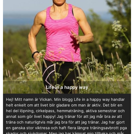
Life in a happy way
Hej! Mitt namn är Vickan. Min blogg Life in a happy way handlar
helt enkelt om att livet blir gladare om man är aktiv. Det blir en
hel del löpning, cirkelpass, hemmaträning, aktiva semestrar och
annat som gör livet happy! Jag tränar för att jag mår bra av att
träna och naturligtvis mår jag bra för att jag tränar. Jag har gjort
en ganska stor viktresa och haft flera längre träningsavbrott pga
skador och sjukdomar. Men jag har kämpat mig tillbaka och mår