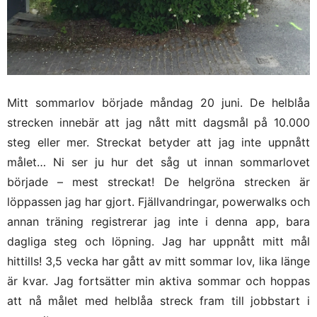
Mitt sommarlov började måndag 20 juni. De helblåa
strecken innebär att jag nått mitt dagsmål på 10.000
steg eller mer. Streckat betyder att jag inte uppnått
målet… Ni ser ju hur det såg ut innan sommarlovet
började – mest streckat! De helgröna strecken är
löppassen jag har gjort. Fjällvandringar, powerwalks och
annan träning registrerar jag inte i denna app, bara
dagliga steg och löpning. Jag har uppnått mitt mål
hittills! 3,5 vecka har gått av mitt sommar lov, lika länge
är kvar. Jag fortsätter min aktiva sommar och hoppas
att nå målet med helblåa streck fram till jobbstart i