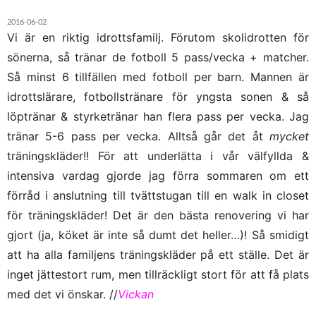
2016-06-02
Vi är en riktig idrottsfamilj. Förutom skolidrotten för
sönerna, så tränar de fotboll 5 pass/vecka + matcher.
Så minst 6 tillfällen med fotboll per barn. Mannen är
idrottslärare, fotbollstränare för yngsta sonen & så
löptränar & styrketränar han flera pass per vecka. Jag
tränar 5-6 pass per vecka. Alltså går det åt
mycket
träningskläder!! För att underlätta i vår välfyllda &
intensiva vardag gjorde jag förra sommaren om ett
förråd i anslutning till tvättstugan till en walk in closet
för träningskläder! Det är den bästa renovering vi har
gjort (ja, köket är inte så dumt det heller…)! Så smidigt
att ha alla familjens träningskläder på ett ställe. Det är
inget jättestort rum, men tillräckligt stort för att få plats
med det vi önskar. //
Vickan