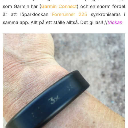
som Garmin har (
Garmin Connect
) och en enorm fördel
är att löparklockan
Forerunner 225
synkroniseras i
samma app. Allt på ett ställe alltså. Det gillas!! //
Vickan