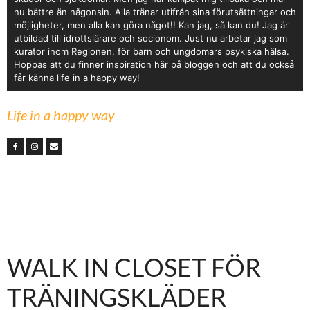
nu bättre än någonsin. Alla tränar utifrån sina förutsättningar och
möjligheter, men alla kan göra något!! Kan jag, så kan du! Jag är
utbildad till idrottslärare och socionom. Just nu arbetar jag som
kurator inom Regionen, för barn och ungdomars psykiska hälsa.
Hoppas att du finner inspiration här på bloggen och att du också
får känna life in a happy way!
Life in a happy way
WALK IN CLOSET FÖR
TRÄNINGSKLÄDER