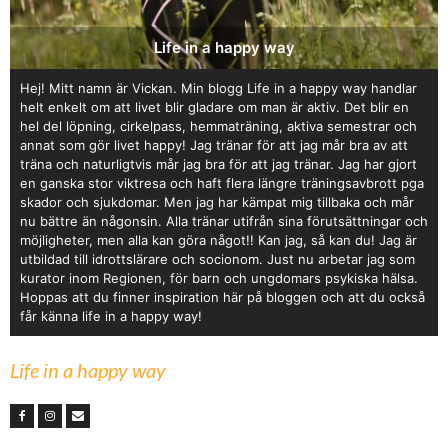
Life in a happy way
Hej! Mitt namn är Vickan. Min blogg Life in a happy way handlar
helt enkelt om att livet blir gladare om man är aktiv. Det blir en
hel del löpning, cirkelpass, hemmaträning, aktiva semestrar och
annat som gör livet happy! Jag tränar för att jag mår bra av att
träna och naturligtvis mår jag bra för att jag tränar. Jag har gjort
en ganska stor viktresa och haft flera längre träningsavbrott pga
skador och sjukdomar. Men jag har kämpat mig tillbaka och mår
nu bättre än någonsin. Alla tränar utifrån sina förutsättningar och
möjligheter, men alla kan göra något!! Kan jag, så kan du! Jag är
utbildad till idrottslärare och socionom. Just nu arbetar jag som
kurator inom Regionen, för barn och ungdomars psykiska hälsa.
Hoppas att du finner inspiration här på bloggen och att du också
får känna life in a happy way!
Life in a happy way