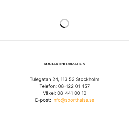
I STILL GOT IT
2019-08-03
Jag fixade det i år igen! Jag har gjort en utmaning två
somrar i rad och trots en skadad axel, kunde jag inte
låta bli att testa även denna sommar. Idag var det dax!
För tredje året i rad klarade jag att göra
armhävningar
på fyra bollar
. I still got it! Det är ändå ett bra kvitto på
att allsidig träning fungerar. För många kanske inte
detta är en utmaning över huvudtaget, men för mig är
det det. Att alla
fyra bollar
ska ligga still samtidigt och
faktiskt ligga kvar, att hitta balansen och sedan göra