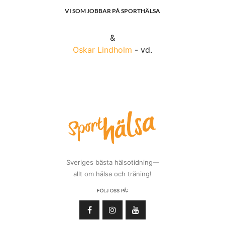
armhävningar på bollarna. Testa gärna ni med och se
hur det går. Lycka till! //
Vickan