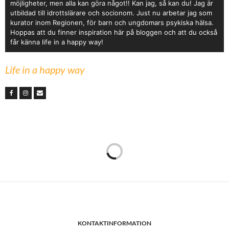
möjligheter, men alla kan göra något!! Kan jag, så kan du! Jag är
utbildad till idrottslärare och socionom. Just nu arbetar jag som
kurator inom Regionen, för barn och ungdomars psykiska hälsa.
Hoppas att du finner inspiration här på bloggen och att du också
får känna life in a happy way!
Life in a happy way
KONTAKTINFORMATION