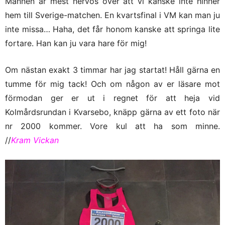
Mannen är mest nervös över att vi kanske inte hinner
hem till Sverige-matchen. En kvartsfinal i VM kan man ju
inte missa… Haha, det får honom kanske att springa lite
fortare. Han kan ju vara hare för mig!
Om nästan exakt 3 timmar har jag startat! Håll gärna en
tumme för mig tack! Och om någon av er läsare mot
förmodan ger er ut i regnet för att heja vid
Kolmårdsrundan i Kvarsebo, knäpp gärna av ett foto när
nr 2000 kommer. Vore kul att ha som minne.
//
Kram Vickan