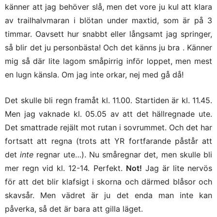
känner att jag behöver slå, men det vore ju kul att klara
av trailhalvmaran i blötan under maxtid, som är på 3
timmar. Oavsett hur snabbt eller långsamt jag springer,
så blir det ju personbästa! Och det känns ju bra . Känner
mig så där lite lagom småpirrig inför loppet, men mest
en lugn känsla. Om jag inte orkar, nej med gå då!
Det skulle bli regn framåt kl. 11.00. Startiden är kl. 11.45.
Men jag vaknade kl. 05.05 av att det hällregnade ute.
Det smattrade rejält mot rutan i sovrummet. Och det har
fortsatt att regna (trots att YR fortfarande påstår att
det
inte
regnar ute…). Nu småregnar det, men skulle bli
mer regn vid kl. 12-14. Perfekt.
Not!
Jag är lite nervös
för att det blir klafsigt i skorna och därmed blåsor och
skavsår. Men vädret är ju det enda man inte kan
påverka, så det är bara att gilla läget.