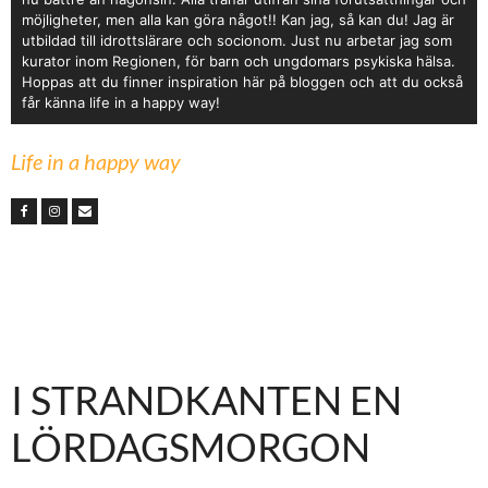
möjligheter, men alla kan göra något!! Kan jag, så kan du! Jag är
utbildad till idrottslärare och socionom. Just nu arbetar jag som
kurator inom Regionen, för barn och ungdomars psykiska hälsa.
Hoppas att du finner inspiration här på bloggen och att du också
får känna life in a happy way!
Life in a happy way
I STRANDKANTEN EN
LÖRDAGSMORGON