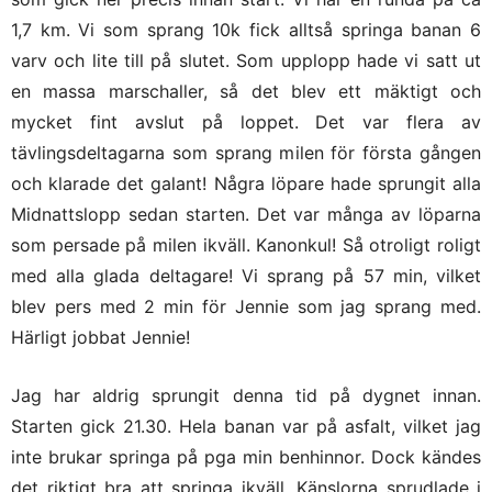
1,7 km. Vi som sprang 10k fick alltså springa banan 6
varv och lite till på slutet. Som upplopp hade vi satt ut
en massa marschaller, så det blev ett mäktigt och
mycket fint avslut på loppet. Det var flera av
tävlingsdeltagarna som sprang milen för första gången
och klarade det galant! Några löpare hade sprungit alla
Midnattslopp sedan starten. Det var många av löparna
som persade på milen ikväll. Kanonkul! Så otroligt roligt
med alla glada deltagare! Vi sprang på 57 min, vilket
blev pers med 2 min för Jennie som jag sprang med.
Härligt jobbat Jennie!
Jag har aldrig sprungit denna tid på dygnet innan.
Starten gick 21.30. Hela banan var på asfalt, vilket jag
inte brukar springa på pga min benhinnor. Dock kändes
det riktigt bra att springa ikväll. Känslorna sprudlade i