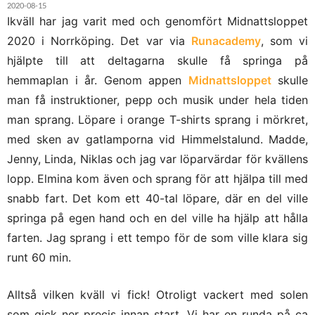
2020-08-15
Ikväll har jag varit med och genomfört Midnattsloppet
2020 i Norrköping. Det var via
Runacademy
, som vi
hjälpte till att deltagarna skulle få springa på
hemmaplan i år. Genom appen
Midnattsloppet
skulle
man få instruktioner, pepp och musik under hela tiden
man sprang. Löpare i orange T-shirts sprang i mörkret,
med sken av gatlamporna vid Himmelstalund. Madde,
Jenny, Linda, Niklas och jag var löparvärdar för kvällens
lopp. Elmina kom även och sprang för att hjälpa till med
snabb fart. Det kom ett 40-tal löpare, där en del ville
springa på egen hand och en del ville ha hjälp att hålla
farten. Jag sprang i ett tempo för de som ville klara sig
runt 60 min.
Alltså vilken kväll vi fick! Otroligt vackert med solen
som gick ner precis innan start. Vi har en runda på ca