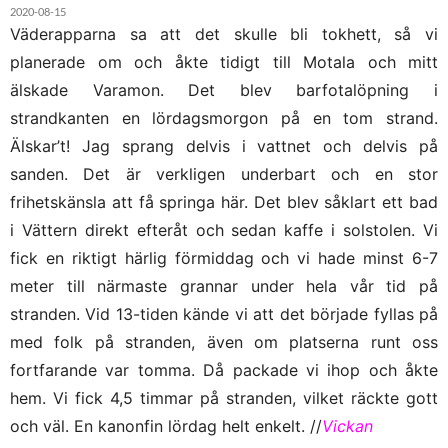
2020-08-15
Väderapparna sa att det skulle bli tokhett, så vi
planerade om och åkte tidigt till Motala och mitt
älskade Varamon. Det blev barfotalöpning i
strandkanten en lördagsmorgon på en tom strand.
Älskar’t! Jag sprang delvis i vattnet och delvis på
sanden. Det är verkligen underbart och en stor
frihetskänsla att få springa här. Det blev såklart ett bad
i Vättern direkt efteråt och sedan kaffe i solstolen. Vi
fick en riktigt härlig förmiddag och vi hade minst 6-7
meter till närmaste grannar under hela vår tid på
stranden. Vid 13-tiden kände vi att det började fyllas på
med folk på stranden, även om platserna runt oss
fortfarande var tomma. Då packade vi ihop och åkte
hem. Vi fick 4,5 timmar på stranden, vilket räckte gott
och väl. En kanonfin lördag helt enkelt. //
Vickan