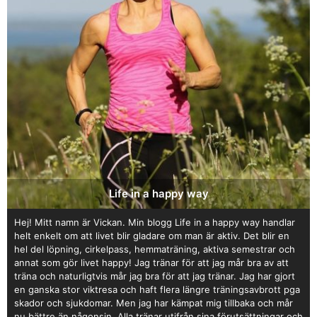
Life in a happy way
Hej! Mitt namn är Vickan. Min blogg Life in a happy way handlar
helt enkelt om att livet blir gladare om man är aktiv. Det blir en
hel del löpning, cirkelpass, hemmaträning, aktiva semestrar och
annat som gör livet happy! Jag tränar för att jag mår bra av att
träna och naturligtvis mår jag bra för att jag tränar. Jag har gjort
en ganska stor viktresa och haft flera längre träningsavbrott pga
skador och sjukdomar. Men jag har kämpat mig tillbaka och mår
nu bättre än någonsin. Alla tränar utifrån sina förutsättningar och