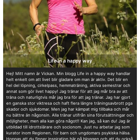
Life in a happy way
Hej! Mitt namn är Vickan. Min blogg Life in a happy way handlar
helt enkelt om att livet blir gladare om man är aktiv. Det blir en
hel del löpning, cirkelpass, hemmaträning, aktiva semestrar och
annat som gör livet happy! Jag tränar för att jag mår bra av att
träna och naturligtvis mår jag bra för att jag tränar. Jag har gjort
en ganska stor viktresa och haft flera längre träningsavbrott pga
skador och sjukdomar. Men jag har kämpat mig tillbaka och mår
nu bättre än någonsin. Alla tränar utifrån sina förutsättningar och
möjligheter, men alla kan göra något!! Kan jag, så kan du! Jag är
utbildad till idrottslärare och socionom. Just nu arbetar jag som
kurator inom Regionen, för barn och ungdomars psykiska hälsa.
Hoppas att du finner inspiration här på bloggen och att du också