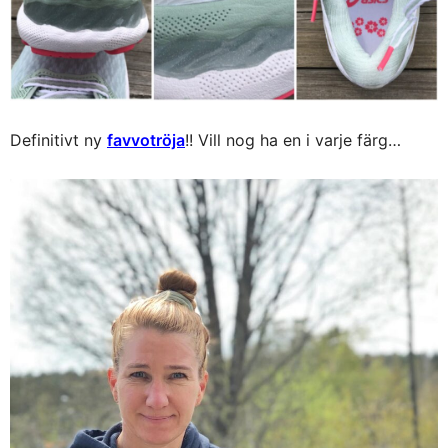
Definitivt ny
favvotröja
!! Vill nog ha en i varje färg…