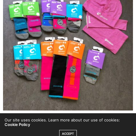
Our site uses cookies. Learn more about our use of cookies:
Jag har storlek 37 på fötter, men då jag vill ha med M
Cookie Policy
kompression (röd rand i), så blir det storlek 38-43. De
ACCEPT