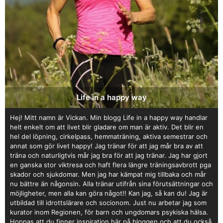
Life in a happy way
Hej! Mitt namn är Vickan. Min blogg Life in a happy way handlar
helt enkelt om att livet blir gladare om man är aktiv. Det blir en
hel del löpning, cirkelpass, hemmaträning, aktiva semestrar och
annat som gör livet happy! Jag tränar för att jag mår bra av att
träna och naturligtvis mår jag bra för att jag tränar. Jag har gjort
en ganska stor viktresa och haft flera längre träningsavbrott pga
skador och sjukdomar. Men jag har kämpat mig tillbaka och mår
nu bättre än någonsin. Alla tränar utifrån sina förutsättningar och
möjligheter, men alla kan göra något!! Kan jag, så kan du! Jag är
utbildad till idrottslärare och socionom. Just nu arbetar jag som
kurator inom Regionen, för barn och ungdomars psykiska hälsa.
Hoppas att du finner inspiration här på bloggen och att du också