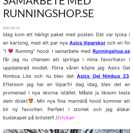
SAMARBETE MED
RUNNINGSHOP.SE
2021-05-11
Idag kom ett härligt paket med posten. Det var lycka i
en kartong, med ett par nya
Asics löparskor
och en fin
”I
Running” hood. I samarbete med
Runningshop.se
får jag nu chansen att springa i mina favoritskor i
uppdaterad modell. Förra våren köpte jag Asics Gel
Nimbus Lite och nu blev det
Asics Gel Nimbus 23
.
Eftersom jag har en löparfri dag idag, blev det en
promenad i nya skorna istället. Måste ju liksom testa
dem direkt
. Min nya fina marinblå hood kommer att
bli ny favoriten. Perfekt i storlek och jag
älskar
budskapet på bröstet!! //
Vickan