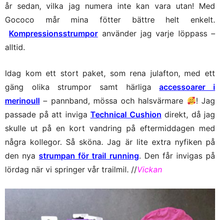
år sedan, vilka jag numera inte kan vara utan! Med
Gococo mår mina fötter bättre helt enkelt.
Kompressionsstrumpor
använder jag varje löppass –
alltid.
Idag kom ett stort paket, som rena julafton, med ett
gäng olika strumpor samt härliga
accessoarer i
merinoull
– pannband, mössa och halsvärmare
! Jag
passade på att inviga
Technical Cushion
direkt, då jag
skulle ut på en kort vandring på eftermiddagen med
några kollegor. Så sköna. Jag är lite extra nyfiken på
den nya
strumpan för trail running
. Den får invigas på
lördag när vi springer vår trailmil. //
Vickan