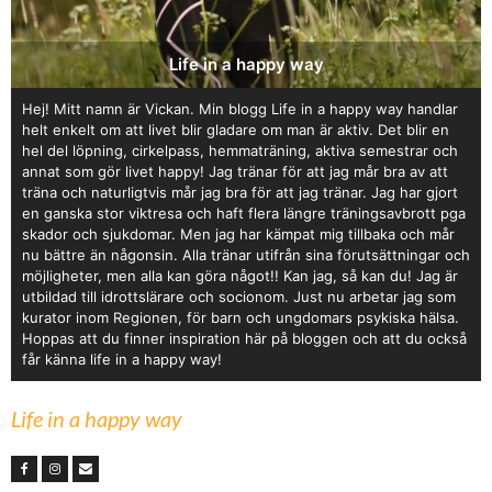
Life in a happy way
Hej! Mitt namn är Vickan. Min blogg Life in a happy way handlar
helt enkelt om att livet blir gladare om man är aktiv. Det blir en
hel del löpning, cirkelpass, hemmaträning, aktiva semestrar och
annat som gör livet happy! Jag tränar för att jag mår bra av att
träna och naturligtvis mår jag bra för att jag tränar. Jag har gjort
en ganska stor viktresa och haft flera längre träningsavbrott pga
skador och sjukdomar. Men jag har kämpat mig tillbaka och mår
nu bättre än någonsin. Alla tränar utifrån sina förutsättningar och
möjligheter, men alla kan göra något!! Kan jag, så kan du! Jag är
utbildad till idrottslärare och socionom. Just nu arbetar jag som
kurator inom Regionen, för barn och ungdomars psykiska hälsa.
Hoppas att du finner inspiration här på bloggen och att du också
får känna life in a happy way!
Life in a happy way