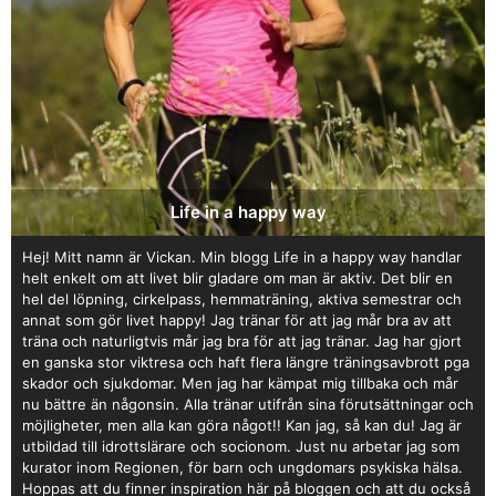
Life in a happy way
Hej! Mitt namn är Vickan. Min blogg Life in a happy way handlar
helt enkelt om att livet blir gladare om man är aktiv. Det blir en
hel del löpning, cirkelpass, hemmaträning, aktiva semestrar och
annat som gör livet happy! Jag tränar för att jag mår bra av att
träna och naturligtvis mår jag bra för att jag tränar. Jag har gjort
en ganska stor viktresa och haft flera längre träningsavbrott pga
skador och sjukdomar. Men jag har kämpat mig tillbaka och mår
nu bättre än någonsin. Alla tränar utifrån sina förutsättningar och
möjligheter, men alla kan göra något!! Kan jag, så kan du! Jag är
utbildad till idrottslärare och socionom. Just nu arbetar jag som
kurator inom Regionen, för barn och ungdomars psykiska hälsa.
Hoppas att du finner inspiration här på bloggen och att du också