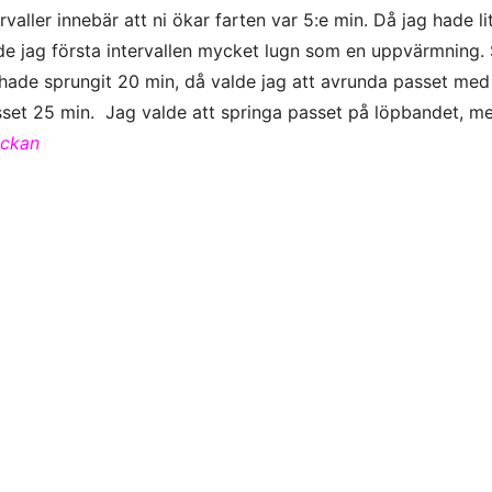
valler innebär att ni ökar farten var 5:e min. Då jag hade li
rde jag första intervallen mycket lugn som en uppvärmning.
g hade sprungit 20 min, då valde jag att avrunda passet med
set 25 min. Jag valde att springa passet på löpbandet, m
ickan