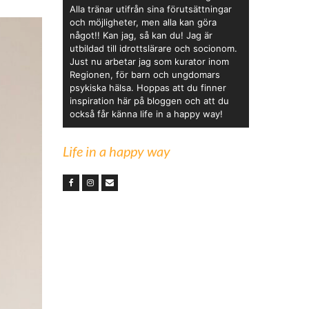
Alla tränar utifrån sina förutsättningar
och möjligheter, men alla kan göra
något!! Kan jag, så kan du! Jag är
utbildad till idrottslärare och socionom.
Just nu arbetar jag som kurator inom
Regionen, för barn och ungdomars
psykiska hälsa. Hoppas att du finner
inspiration här på bloggen och att du
också får känna life in a happy way!
Life in a happy way