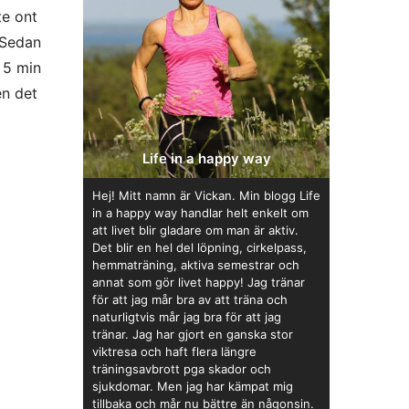
te ont
 Sedan
 5 min
en det
Life in a happy way
Hej! Mitt namn är Vickan. Min blogg Life
in a happy way handlar helt enkelt om
att livet blir gladare om man är aktiv.
Det blir en hel del löpning, cirkelpass,
hemmaträning, aktiva semestrar och
annat som gör livet happy! Jag tränar
för att jag mår bra av att träna och
naturligtvis mår jag bra för att jag
tränar. Jag har gjort en ganska stor
viktresa och haft flera längre
träningsavbrott pga skador och
sjukdomar. Men jag har kämpat mig
tillbaka och mår nu bättre än någonsin.