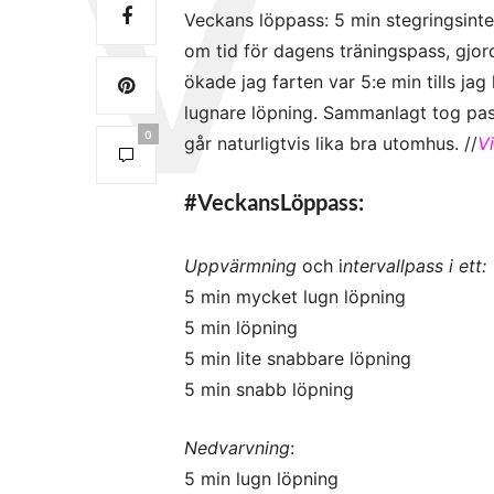
Veckans löppass: 5 min stegringsinter
om tid för dagens träningspass, gjo
ökade jag farten var 5:e min tills ja
lugnare löpning. Sammanlagt tog pas
0
går naturligtvis lika bra utomhus. //
V
#VeckansLöppass:
Uppvärmning
och i
ntervallpass i ett:
5 min mycket lugn löpning
5 min löpning
5 min lite snabbare löpning
5 min snabb löpning
Nedvarvning
:
5 min lugn löpning