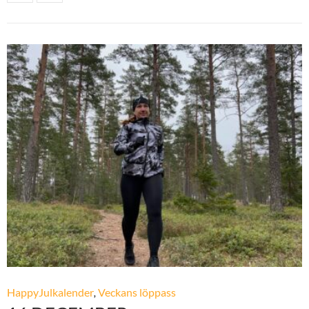
HappyJulkalender
,
Veckans löppass