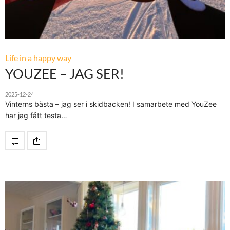
Life in a happy way
YOUZEE – JAG SER!
2025-12-24
Vinterns bästa – jag ser i skidbacken! I samarbete med YouZee
har jag fått testa…