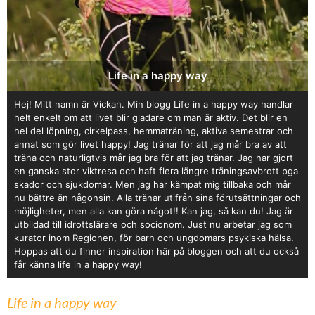
Life in a happy way
Hej! Mitt namn är Vickan. Min blogg Life in a happy way handlar
helt enkelt om att livet blir gladare om man är aktiv. Det blir en
hel del löpning, cirkelpass, hemmaträning, aktiva semestrar och
annat som gör livet happy! Jag tränar för att jag mår bra av att
träna och naturligtvis mår jag bra för att jag tränar. Jag har gjort
en ganska stor viktresa och haft flera längre träningsavbrott pga
skador och sjukdomar. Men jag har kämpat mig tillbaka och mår
nu bättre än någonsin. Alla tränar utifrån sina förutsättningar och
möjligheter, men alla kan göra något!! Kan jag, så kan du! Jag är
utbildad till idrottslärare och socionom. Just nu arbetar jag som
kurator inom Regionen, för barn och ungdomars psykiska hälsa.
Hoppas att du finner inspiration här på bloggen och att du också
får känna life in a happy way!
Life in a happy way