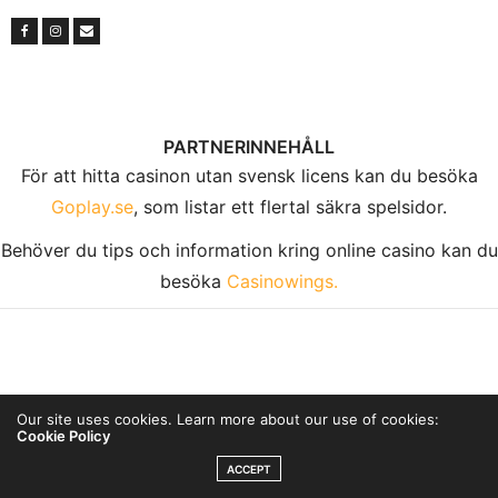
PARTNERINNEHÅLL
För att hitta casinon utan svensk licens kan du besöka
Goplay.se
, som listar ett flertal säkra spelsidor.
Behöver du tips och information kring online casino kan du
besöka
Casinowings.
KONTAKTINFORMATION
Our site uses cookies. Learn more about our use of cookies:
Cookie Policy
Tulegatan 24, 113 53 Stockholm
ACCEPT
Telefon: 08-122 01 457