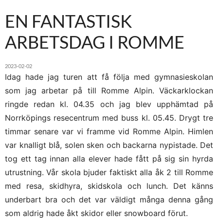
EN FANTASTISK
ARBETSDAG I ROMME
2023-02-02
Idag hade jag turen att få följa med gymnasieskolan
som jag arbetar på till Romme Alpin. Väckarklockan
ringde redan kl. 04.35 och jag blev upphämtad på
Norrköpings resecentrum med buss kl. 05.45. Drygt tre
timmar senare var vi framme vid Romme Alpin. Himlen
var knalligt blå, solen sken och backarna nypistade. Det
tog ett tag innan alla elever hade fått på sig sin hyrda
utrustning. Vår skola bjuder faktiskt alla åk 2 till Romme
med resa, skidhyra, skidskola och lunch. Det känns
underbart bra och det var väldigt många denna gång
som aldrig hade åkt skidor eller snowboard förut.