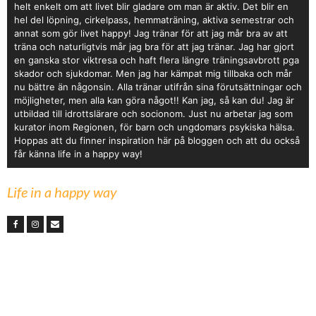
helt enkelt om att livet blir gladare om man är aktiv. Det blir en
hel del löpning, cirkelpass, hemmaträning, aktiva semestrar och
annat som gör livet happy! Jag tränar för att jag mår bra av att
träna och naturligtvis mår jag bra för att jag tränar. Jag har gjort
en ganska stor viktresa och haft flera längre träningsavbrott pga
skador och sjukdomar. Men jag har kämpat mig tillbaka och mår
nu bättre än någonsin. Alla tränar utifrån sina förutsättningar och
möjligheter, men alla kan göra något!! Kan jag, så kan du! Jag är
utbildad till idrottslärare och socionom. Just nu arbetar jag som
kurator inom Regionen, för barn och ungdomars psykiska hälsa.
Hoppas att du finner inspiration här på bloggen och att du också
får känna life in a happy way!
Life in a happy way