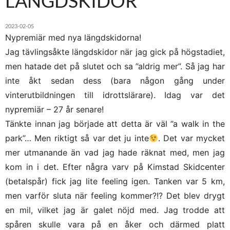
LÄNGDSKIDOR
2023-02-05
Nypremiär med nya längdskidorna!
Jag tävlingsåkte längdskidor när jag gick på högstadiet,
men hatade det på slutet och sa ”aldrig mer”. Så jag har
inte åkt sedan dess (bara någon gång under
vinterutbildningen till idrottslärare). Idag var det
nypremiär – 27 år senare!
Tänkte innan jag började att detta är väl ”a walk in the
park”… Men riktigt så var det ju inte
. Det var mycket
mer utmanande än vad jag hade räknat med, men jag
kom in i det. Efter några varv på Kimstad Skidcenter
(betalspår) fick jag lite feeling igen. Tanken var 5 km,
men varför sluta när feeling kommer?!? Det blev drygt
en mil, vilket jag är galet nöjd med. Jag trodde att
spåren skulle vara på en åker och därmed platt