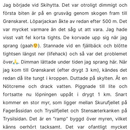
Jag började vid Skihytta. Det var otroligt dimmigt och
första biten är på en grusväg genom skogen fram till
Grønskaret. Löparjackan åkte av redan efter 500 m. Det
var mycket varmare än det såg ut att vara. Jag hade
visst valt fel korta tights. De korvade upp sig när jag
sprang (gaah
). Stannade vid en fjällbäck och blötte
tightsen längst ner (lifehack) och så var det problemet
över
. Dimman lättade under tiden jag sprang här. När
jag kom till Grønskaret (efter drygt 3 km), kändes det
redan då lite tungt i kroppen. Duttade på skylten. Åt en
Nötcreme och drack vatten. Piggnade till lite och
fortsatte nu löpningen uppåt i drygt 1 km. Snart
kommer en stor myr, som ligger mellan Skurufjellet på
Fageråssidan och Trysilfjellet och Stensæterkanken på
Trysilsidan. Det är en ”ramp” byggd över myren, vilket
känns oerhört tacksamt. Det var ofantligt mycket