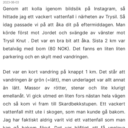
2023-08-03
Genom att kolla igenom bildsök på Instagram, så
hittade jag ett vackert vattenfall i närheten av Trysil. Så
idag passade vi på att åka dit på eftermiddagen. Man
körde först mot Jordet och svängde av vänster mot
Trysil Knut . Det var en bra bit att åka. Sista 2 km var
betalväg med bom (80 NOK). Det fanns en liten liten
parkering och en skylt med vandringen.
Det var en kort vandring på knappt 1 km. Det står att
vandringen är grön (=lätt), men underlaget var allt annat
än lätt. Massor av rötter, stenar och lite klurigt
emellanåt. Vi gick utmed en liten fors nästan hela vägen
och så kom vi fram till Skardbekkstupen. Ett vackert
vattenfall mitt ute i skogen, som man kunde gå bakom.
Jag har faktiskt aldrig varit vid ett vattenfall som man
kan gå bakom förut. Det var häftigt att få uppleva