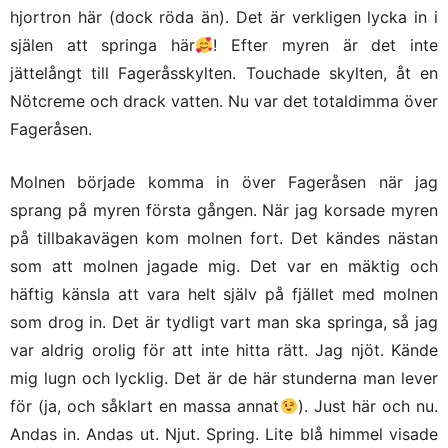
hjortron här (dock röda än). Det är verkligen lycka in i
själen att springa här
! Efter myren är det inte
jättelångt till Fageråsskylten. Touchade skylten, åt en
Nötcreme och drack vatten. Nu var det totaldimma över
Fageråsen.
Molnen började komma in över Fageråsen när jag
sprang på myren första gången. När jag korsade myren
på tillbakavägen kom molnen fort. Det kändes nästan
som att molnen jagade mig. Det var en mäktig och
häftig känsla att vara helt själv på fjället med molnen
som drog in. Det är tydligt vart man ska springa, så jag
var aldrig orolig för att inte hitta rätt. Jag njöt. Kände
mig lugn och lycklig. Det är de här stunderna man lever
för (ja, och såklart en massa annat
). Just här och nu.
Andas in. Andas ut. Njut. Spring. Lite blå himmel visade