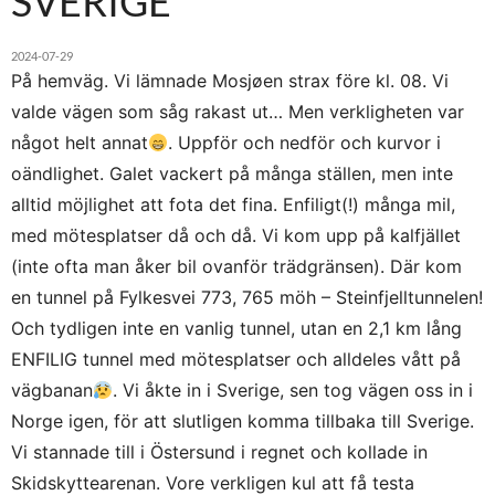
SVERIGE
2024-07-29
På hemväg. Vi lämnade Mosjøen strax före kl. 08. Vi
valde vägen som såg rakast ut… Men verkligheten var
något helt annat
. Uppför och nedför och kurvor i
oändlighet. Galet vackert på många ställen, men inte
alltid möjlighet att fota det fina. Enfiligt(!) många mil,
med mötesplatser då och då. Vi kom upp på kalfjället
(inte ofta man åker bil ovanför trädgränsen). Där kom
en tunnel på Fylkesvei 773, 765 möh – Steinfjelltunnelen!
Och tydligen inte en vanlig tunnel, utan en 2,1 km lång
ENFILIG tunnel med mötesplatser och alldeles vått på
vägbanan
. Vi åkte in i Sverige, sen tog vägen oss in i
Norge igen, för att slutligen komma tillbaka till Sverige.
Vi stannade till i Östersund i regnet och kollade in
Skidskyttearenan. Vore verkligen kul att få testa