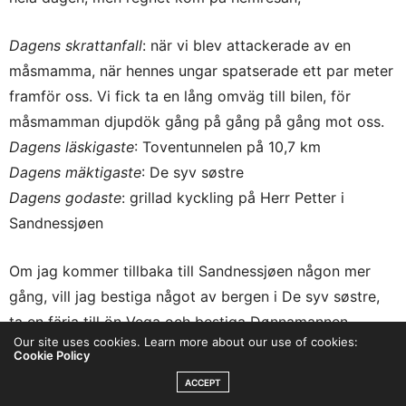
Dagens skrattanfall
: när vi blev attackerade av en
måsmamma, när hennes ungar spatserade ett par meter
framför oss. Vi fick ta en lång omväg till bilen, för
måsmamman djupdök gång på gång på gång mot oss.
Dagens läskigaste
: Toventunnelen på 10,7 km
Dagens mäktigaste
: De syv søstre
Dagens godaste
: grillad kyckling på Herr Petter i
Sandnessjøen
Om jag kommer tillbaka till Sandnessjøen någon mer
gång, vill jag bestiga något av bergen i De syv søstre,
ta en färja till ön Vega och bestiga Dønnamannen.
Our site uses cookies. Learn more about our use of cookies:
//
Vickan
Cookie Policy
ACCEPT
Se gärna Händelser på Instagram (finns sparade under