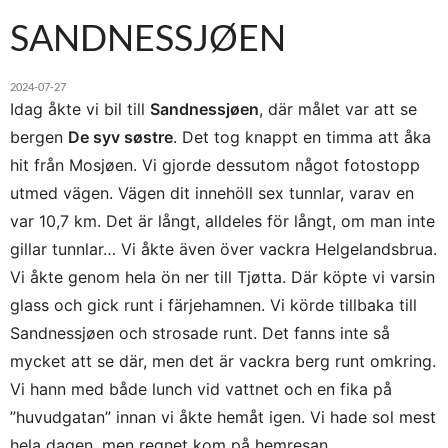
SANDNESSJØEN
2024-07-27
Idag åkte vi bil till
Sandnessjøen
, där målet var att se
bergen
De syv søstre
. Det tog knappt en timma att åka
hit från Mosjøen. Vi gjorde dessutom något fotostopp
utmed vägen. Vägen dit innehöll sex tunnlar, varav en
var 10,7 km. Det är långt, alldeles för långt, om man inte
gillar tunnlar… Vi åkte även över vackra Helgelandsbrua.
Vi åkte genom hela ön ner till Tjøtta. Där köpte vi varsin
glass och gick runt i färjehamnen. Vi körde tillbaka till
Sandnessjøen och strosade runt. Det fanns inte så
mycket att se där, men det är vackra berg runt omkring.
Vi hann med både lunch vid vattnet och en fika på
”huvudgatan” innan vi åkte hemåt igen. Vi hade sol mest
hela dagen, men regnet kom på hemresan,