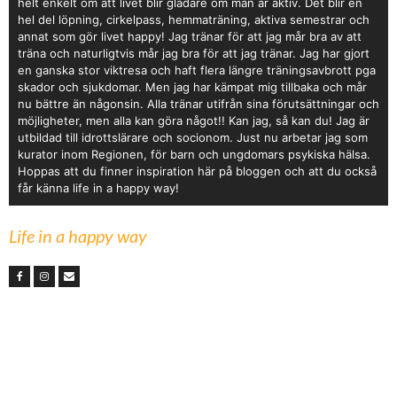
helt enkelt om att livet blir gladare om man är aktiv. Det blir en
hel del löpning, cirkelpass, hemmaträning, aktiva semestrar och
annat som gör livet happy! Jag tränar för att jag mår bra av att
träna och naturligtvis mår jag bra för att jag tränar. Jag har gjort
en ganska stor viktresa och haft flera längre träningsavbrott pga
skador och sjukdomar. Men jag har kämpat mig tillbaka och mår
nu bättre än någonsin. Alla tränar utifrån sina förutsättningar och
möjligheter, men alla kan göra något!! Kan jag, så kan du! Jag är
utbildad till idrottslärare och socionom. Just nu arbetar jag som
kurator inom Regionen, för barn och ungdomars psykiska hälsa.
Hoppas att du finner inspiration här på bloggen och att du också
får känna life in a happy way!
Life in a happy way