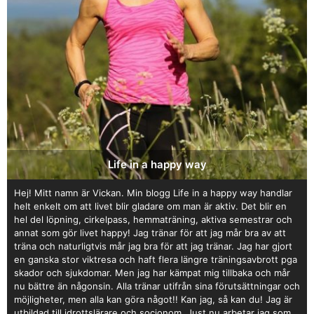
Life in a happy way
Hej! Mitt namn är Vickan. Min blogg Life in a happy way handlar
helt enkelt om att livet blir gladare om man är aktiv. Det blir en
hel del löpning, cirkelpass, hemmaträning, aktiva semestrar och
annat som gör livet happy! Jag tränar för att jag mår bra av att
träna och naturligtvis mår jag bra för att jag tränar. Jag har gjort
en ganska stor viktresa och haft flera längre träningsavbrott pga
skador och sjukdomar. Men jag har kämpat mig tillbaka och mår
nu bättre än någonsin. Alla tränar utifrån sina förutsättningar och
möjligheter, men alla kan göra något!! Kan jag, så kan du! Jag är
utbildad till idrottslärare och socionom. Just nu arbetar jag som