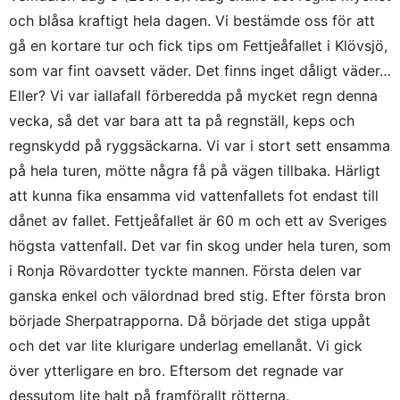
och blåsa kraftigt hela dagen. Vi bestämde oss för att
gå en kortare tur och fick tips om Fettjeåfallet i Klövsjö,
som var fint oavsett väder. Det finns inget dåligt väder…
Eller? Vi var iallafall förberedda på mycket regn denna
vecka, så det var bara att ta på regnställ, keps och
regnskydd på ryggsäckarna. Vi var i stort sett ensamma
på hela turen, mötte några få på vägen tillbaka. Härligt
att kunna fika ensamma vid vattenfallets fot endast till
dånet av fallet. Fettjeåfallet är 60 m och ett av Sveriges
högsta vattenfall. Det var fin skog under hela turen, som
i Ronja Rövardotter tyckte mannen. Första delen var
ganska enkel och välordnad bred stig. Efter första bron
började Sherpatrapporna. Då började det stiga uppåt
och det var lite klurigare underlag emellanåt. Vi gick
över ytterligare en bro. Eftersom det regnade var
dessutom lite halt på framförallt rötterna.