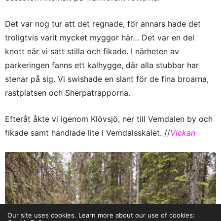
Det var nog tur att det regnade, för annars hade det
troligtvis varit mycket myggor här… Det var en del
knott när vi satt stilla och fikade. I närheten av
parkeringen fanns ett kalhygge, där alla stubbar har
stenar på sig. Vi swishade en slant för de fina broarna,
rastplatsen och Sherpatrapporna.
Efteråt åkte vi igenom Klövsjö, ner till Vemdalen by och
fikade samt handlade lite i Vemdalsskalet. //
Vickan
Our site uses cookies. Learn more about our use of cookies: