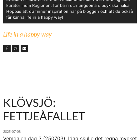
kurator inom Regionen, för barn och ungdomars psykiska hälsa.
Hoppas att du finner inspiration här på bloggen och att du också
får känna life in a happy way!
Life in a happy way
KLÖVSJÖ:
FETTJEÅFALLET
2025-07-08
Vemdalen dag 3 (250703). Idag skulle det regna mycket