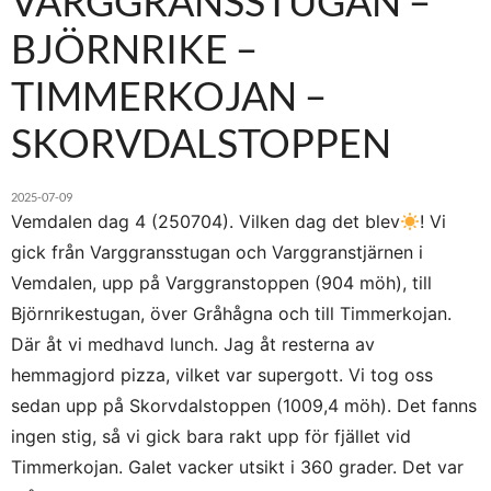
VARGGRANSSTUGAN –
BJÖRNRIKE –
TIMMERKOJAN –
SKORVDALSTOPPEN
2025-07-09
Vemdalen dag 4 (250704). Vilken dag det blev
! Vi
gick från Varggransstugan och Varggranstjärnen i
Vemdalen, upp på Varggranstoppen (904 möh), till
Björnrikestugan, över Gråhågna och till Timmerkojan.
Där åt vi medhavd lunch. Jag åt resterna av
hemmagjord pizza, vilket var supergott. Vi tog oss
sedan upp på Skorvdalstoppen (1009,4 möh). Det fanns
ingen stig, så vi gick bara rakt upp för fjället vid
Timmerkojan. Galet vacker utsikt i 360 grader. Det var