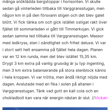
många snöklädda bergstoppar i horisonten. Vi skulle
sedan gå vinterleden tillbaka till Varggransstugan, men
någon km in på den försvann stigen och det blev galet
blött. Vi fick tänka om och gick istället ostigat rakt över
fjället till sommarleden vi gått till Timmerkojan. Vi gick
sedan samma led tillbaka till Varggransstugan. Massor
med ledkryss, sten i oändlighet och frihet deluxe. Vi var
i stort sett helt ensamma på fjället hela dagen. Planen
var en 12 km runda, men det blev istället 15,35 km.
Drygt 3 km extra på vanlig grusväg är ju typ ingenting,
men 3 km extra balanserande på stora stenblock känns
i hela kroppen. Vi var trötta, men ändå riktigt nöjda med
dagen. Avslutade med en fika i solen på altanen i
Varggransstugan. Tänk vad gott en kall cola och en
chokladboll kan vara när energin nästan är slut. //
Vickan