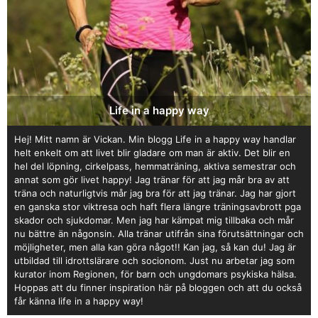
Life in a happy way
Hej! Mitt namn är Vickan. Min blogg Life in a happy way handlar
helt enkelt om att livet blir gladare om man är aktiv. Det blir en
hel del löpning, cirkelpass, hemmaträning, aktiva semestrar och
annat som gör livet happy! Jag tränar för att jag mår bra av att
träna och naturligtvis mår jag bra för att jag tränar. Jag har gjort
en ganska stor viktresa och haft flera längre träningsavbrott pga
skador och sjukdomar. Men jag har kämpat mig tillbaka och mår
nu bättre än någonsin. Alla tränar utifrån sina förutsättningar och
möjligheter, men alla kan göra något!! Kan jag, så kan du! Jag är
utbildad till idrottslärare och socionom. Just nu arbetar jag som
kurator inom Regionen, för barn och ungdomars psykiska hälsa.
Hoppas att du finner inspiration här på bloggen och att du också
får känna life in a happy way!