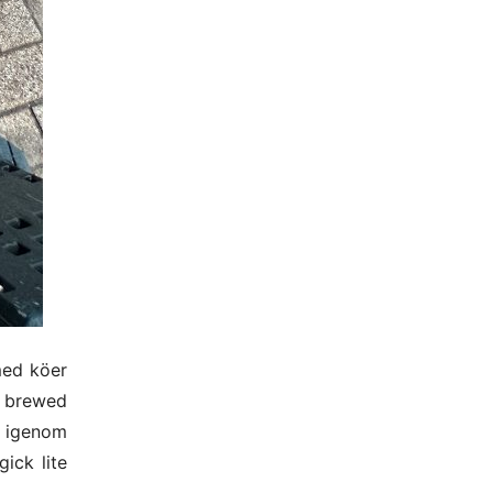
 med köer
sh brewed
a igenom
gick lite