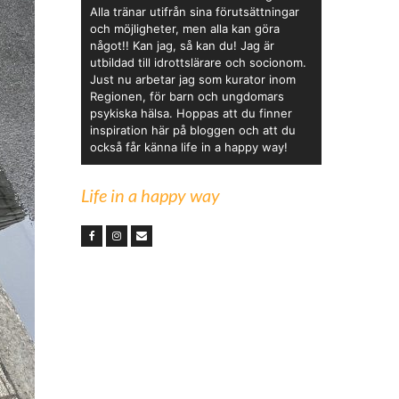
Alla tränar utifrån sina förutsättningar
och möjligheter, men alla kan göra
något!! Kan jag, så kan du! Jag är
utbildad till idrottslärare och socionom.
Just nu arbetar jag som kurator inom
Regionen, för barn och ungdomars
psykiska hälsa. Hoppas att du finner
inspiration här på bloggen och att du
också får känna life in a happy way!
Life in a happy way