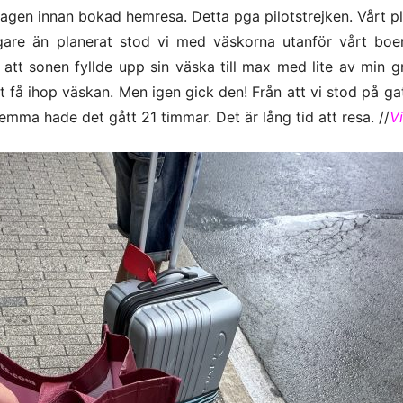
dagen innan bokad hemresa. Detta pga pilotstrejken. Vårt p
idigare än planerat stod vi med väskorna utanför vårt bo
r att sonen fyllde upp sin väska till max med lite av min g
t få ihop väskan. Men igen gick den! Från att vi stod på ga
hemma hade det gått 21 timmar. Det är lång tid att resa. //
V