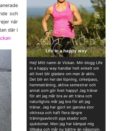
lanerade
ende och
rejer när
tan där i
ickan
Life in a happy way
Hej! Mitt namn är Vickan. Min blogg Life
in a happy way handlar helt enkelt om
att livet blir gladare om man är aktiv.
Det blir en hel del löpning, cirkelpass,
hemmaträning, aktiva semestrar och
annat som gör livet happy! Jag tränar
för att jag mår bra av att träna och
naturligtvis mår jag bra för att jag
tränar. Jag har gjort en ganska stor
viktresa och haft flera längre
träningsavbrott pga skador och
sjukdomar. Men jag har kämpat mig
tillbaka och mår nu bättre än någonsin.