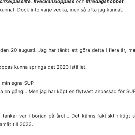
cirkelpasslife
,
#veckanslöppass
och
#fredagshoppet
.
kunnat. Dock inte varje vecka, men så ofta jag kunnat.
en 20 augusti. Jag har tänkt att göra detta i flera år, m
Hoppas kunna springa det 2023 istället.
d min egna SUP.
a en gång… Men jag har köpt en flytväst anpassad för SUP i
a tankar var i början på året… Det känns faktiskt riktigt s
måt till 2023.