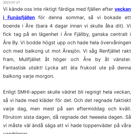
2023-07-27
Vi kände oss inte riktigt färdiga med fjällen efter
veckan
i Funäsfjällen
för denna sommar, så vi bokade ett
boende i Åre (bara 4 dagar innan vi skulle åka dit). Vi
fick tag på en lägenhet i Åre Fjällby, ganska centralt i
Åre By. Vi bodde högst upp och hade hela övervåningen
och med balkong ut mot Åresjön. Vi såg Renfjället rakt
fram, Mullfjället åt höger och Åre by åt vänster.
Fantastisk utsikt! Lycka att äta frukost ute på denna
balkong varje morgon.
Enligt SMHI-appen skulle vädret bli regnigt hela veckan,
så vi hade med kläder för det. Och det regnade faktiskt
varje dag, men mest på sen eftermiddag och kväll.
Förutom sista dagen, då regnade det heeeela dagen. Så
vi måste väl ändå säga att vi hade toppenväder på våra
vandringar.