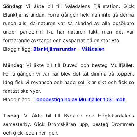
Söndag
: Vi åkte bil till Vålådalens Fjällstation. Gick
Blanktjärnsrundan. Förra gången fick man inte gå denna
runda alls, då naturen var så skadad av alla besökare
under pandemin. Nu har naturen läkt, men det var
fortfarande avstängt och avspärrat på en stor yta.
Blogginlägg:
Blanktjärnsrundan – Vålådalen
Måndag
: Vi åkte bil till Duved och besteg Mullfjället.
Förra gången vi var här blev det tät dimma på toppen.
Idag fick vi revansch och hade sol, klar sikt och fick se
fantastiska vyer.
Blogginlägg:
Toppbestigning av Mullfjället 1031 möh
Tisdag
: Vi åkte bil till Bydalen och Höglekardalens
semesterby. Gick Dromskåran upp, besteg Drommen
och gick leden ner igen.