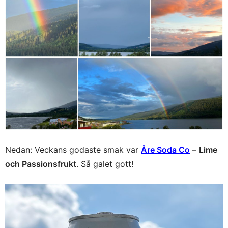
Nedan: Veckans godaste smak var
Åre Soda Co
–
Lime
och Passionsfrukt
. Så galet gott!