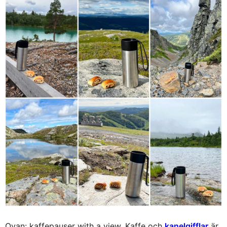
Ovan: kaffepauser with a view. Kaffe och
kanelgifflar
är