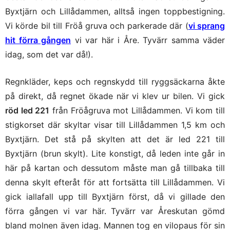
Byxtjärn och Lillådammen, alltså ingen toppbestigning.
Vi körde bil till Fröå gruva och parkerade där (
vi sprang
hit förra gången
vi var här i Åre. Tyvärr samma väder
idag, som det var då!).
Regnkläder, keps och regnskydd till ryggsäckarna åkte
på direkt, då regnet ökade när vi klev ur bilen. Vi gick
röd led 221
från Fröågruva mot Lillådammen. Vi kom till
stigkorset där skyltar visar till Lillådammen 1,5 km och
Byxtjärn. Det stå på skylten att det är led 221 till
Byxtjärn (brun skylt). Lite konstigt, då leden inte går in
här på kartan och dessutom måste man gå tillbaka till
denna skylt efteråt för att fortsätta till Lillådammen. Vi
gick iallafall upp till Byxtjärn först, då vi gillade den
förra gången vi var här. Tyvärr var Åreskutan gömd
bland molnen även idag. Mannen tog en vilopaus för sin