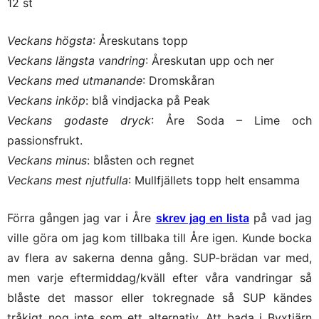
12 st
Veckans högsta
: Åreskutans topp
Veckans längsta vandring
: Åreskutan upp och ner
Veckans med utmanande
: Dromskåran
Veckans inköp
: blå vindjacka på Peak
Veckans godaste dryck
: Åre Soda – Lime och
passionsfrukt.
Veckans minus
: blåsten och regnet
Veckans mest njutfulla
: Mullfjällets topp helt ensamma
Förra gången jag var i Åre
skrev jag en lista
på vad jag
ville göra om jag kom tillbaka till Åre igen. Kunde bocka
av flera av sakerna denna gång. SUP-brädan var med,
men varje eftermiddag/kväll efter våra vandringar så
blåste det massor eller tokregnade så SUP kändes
tråkigt nog inte som ett alternativ. Att bada i Byxtjärn