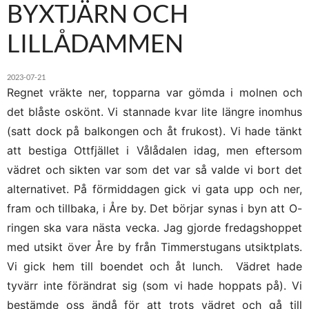
BYXTJÄRN OCH
LILLÅDAMMEN
2023-07-21
Regnet vräkte ner, topparna var gömda i molnen och
det blåste oskönt. Vi stannade kvar lite längre inomhus
(satt dock på balkongen och åt frukost). Vi hade tänkt
att bestiga Ottfjället i Vålådalen idag, men eftersom
vädret och sikten var som det var så valde vi bort det
alternativet. På förmiddagen gick vi gata upp och ner,
fram och tillbaka, i Åre by. Det börjar synas i byn att O-
ringen ska vara nästa vecka. Jag gjorde fredagshoppet
med utsikt över Åre by från Timmerstugans utsiktplats.
Vi gick hem till boendet och åt lunch. Vädret hade
tyvärr inte förändrat sig (som vi hade hoppats på). Vi
bestämde oss ändå för att trots vädret och gå till