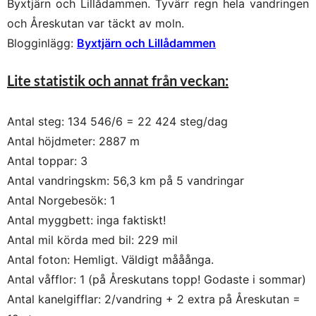
Byxtjärn och Lillådammen. Tyvärr regn hela vandringen
och Åreskutan var täckt av moln.
Blogginlägg:
Byxtjärn och Lillådammen
Lite statistik och annat från veckan:
Antal steg: 134 546/6 =
22 424
steg/dag
Antal höjdmeter: 2887 m
Antal toppar: 3
Antal vandringskm: 56,3 km på 5 vandringar
Antal Norgebesök: 1
Antal myggbett: inga faktiskt!
Antal mil körda med bil: 229 mil
Antal foton: Hemligt. Väldigt mååånga.
Antal våfflor: 1 (på Åreskutans topp! Godaste i sommar)
Antal kanelgifflar: 2/vandring + 2 extra på Åreskutan =