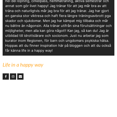
hel del löpning, cirkelpass, hemmaträning, aktiva semestrar och
annat som gör livet happy! Jag tränar för att jag mår bra av att
träna och naturligtvis mår jag bra för att jag tränar. Jag har gjort
en ganska stor viktresa och haft flera längre träningsavbrott pga
skador och sjukdomar. Men jag har kämpat mig tillbaka och mår
nu bättre än någonsin. Alla tränar utifrån sina förutsättningar och
möjligheter, men alla kan göra något!! Kan jag, så kan du! Jag är
utbildad till idrottslärare och socionom. Just nu arbetar jag som
kurator inom Regionen, för barn och ungdomars psykiska hälsa.
Hoppas att du finner inspiration här på bloggen och att du också
får känna life in a happy way!
Life in a happy way