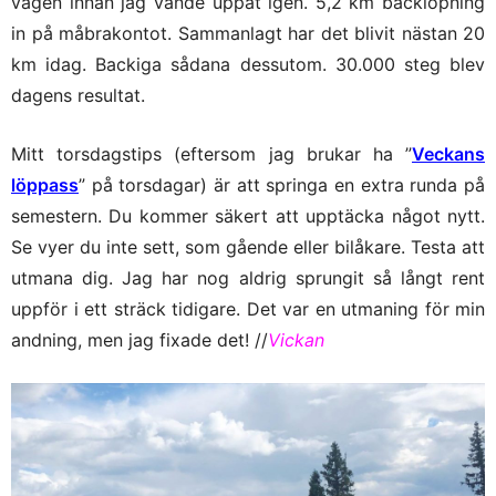
vägen innan jag vände uppåt igen. 5,2 km backlöpning
in på måbrakontot. Sammanlagt har det blivit nästan 20
km idag. Backiga sådana dessutom. 30.000 steg blev
dagens resultat.
Mitt torsdagstips (eftersom jag brukar ha ”
Veckans
löppass
” på torsdagar) är att springa en extra runda på
semestern. Du kommer säkert att upptäcka något nytt.
Se vyer du inte sett, som gående eller bilåkare. Testa att
utmana dig. Jag har nog aldrig sprungit så långt rent
uppför i ett sträck tidigare. Det var en utmaning för min
andning, men jag fixade det! //
Vickan