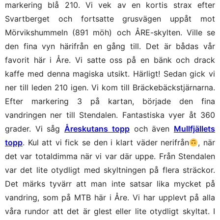
markering blå 210. Vi vek av en kortis strax efter
Svartberget och fortsatte grusvägen uppåt mot
Mörvikshummeln (891 möh) och ÅRE-skylten. Ville se
den fina vyn härifrån en gång till. Det är bådas vår
favorit här i Åre. Vi satte oss på en bänk och drack
kaffe med denna magiska utsikt. Härligt! Sedan gick vi
ner till leden 210 igen. Vi kom till Bräckebäckstjärnarna.
Efter markering 3 på kartan, började den fina
vandringen ner till Stendalen. Fantastiska vyer åt 360
grader. Vi såg
Åreskutans topp
och även
Mullfjällets
topp
. Kul att vi fick se den i klart väder nerifrån
, när
det var totaldimma när vi var där uppe. Från Stendalen
var det lite otydligt med skyltningen på flera sträckor.
Det märks tyvärr att man inte satsar lika mycket på
vandring, som på MTB här i Åre. Vi har upplevt på alla
våra rundor att det är glest eller lite otydligt skyltat. I