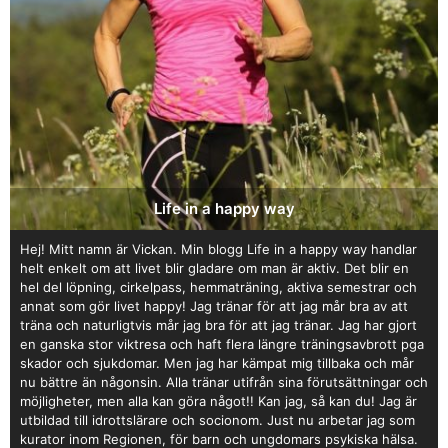
Life in a happy way
Hej! Mitt namn är Vickan. Min blogg Life in a happy way handlar
helt enkelt om att livet blir gladare om man är aktiv. Det blir en
hel del löpning, cirkelpass, hemmaträning, aktiva semestrar och
annat som gör livet happy! Jag tränar för att jag mår bra av att
träna och naturligtvis mår jag bra för att jag tränar. Jag har gjort
en ganska stor viktresa och haft flera längre träningsavbrott pga
skador och sjukdomar. Men jag har kämpat mig tillbaka och mår
nu bättre än någonsin. Alla tränar utifrån sina förutsättningar och
möjligheter, men alla kan göra något!! Kan jag, så kan du! Jag är
utbildad till idrottslärare och socionom. Just nu arbetar jag som
kurator inom Regionen, för barn och ungdomars psykiska hälsa.