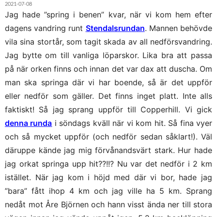
2021-07-08
Jag hade ”spring i benen” kvar, när vi kom hem efter
dagens vandring runt
Stendalsrundan
. Mannen behövde
vila sina stortår, som tagit skada av all nedförsvandring.
Jag bytte om till vanliga löparskor. Lika bra att passa
på när orken finns och innan det var dax att duscha. Om
man ska springa där vi har boende, så är det uppför
eller nedför som gäller. Det finns inget platt. Inte alls
faktiskt! Så jag sprang uppför till Copperhill. Vi gick
denna runda
i söndags kväll när vi kom hit. Så fina vyer
och så mycket uppför (och nedför sedan såklart!). Väl
däruppe kände jag mig förvånandsvärt stark. Hur hade
jag orkat springa upp hit??!!? Nu var det nedför i 2 km
istället. När jag kom i höjd med där vi bor, hade jag
”bara” fått ihop 4 km och jag ville ha 5 km. Sprang
nedåt mot Åre Björnen och hann visst ända ner till stora