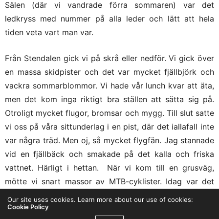
Sälen (där vi vandrade förra sommaren) var det
ledkryss med nummer på alla leder och lätt att hela
tiden veta vart man var.
Från Stendalen gick vi på skrå eller nedför. Vi gick över
en massa skidpister och det var mycket fjällbjörk och
vackra sommarblommor. Vi hade vår lunch kvar att äta,
men det kom inga riktigt bra ställen att sätta sig på.
Otroligt mycket flugor, bromsar och mygg. Till slut satte
vi oss på våra sittunderlag i en pist, där det iallafall inte
var några träd. Men oj, så mycket flygfän. Jag stannade
vid en fjällbäck och smakade på det kalla och friska
vattnet. Härligt i hettan. När vi kom till en grusväg,
mötte vi snart massor av MTB-cyklister. Idag var det
MTB Enduro i #ÅreBikeFestival. De tävlande skulle själva
Our site uses cookies. Learn more about our use of cookies:
Cookie Policy
ta sig upp med sin MTB för backen, juniorer skulle åka