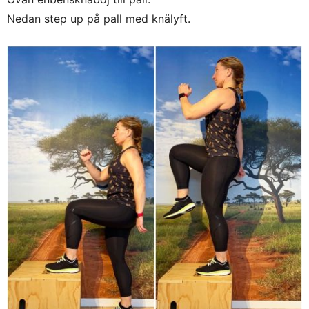
Nedan step up på pall med knälyft.