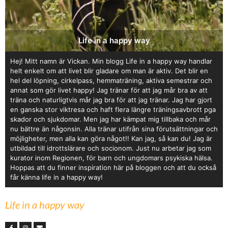
Life in a happy way
Hej! Mitt namn är Vickan. Min blogg Life in a happy way handlar
helt enkelt om att livet blir gladare om man är aktiv. Det blir en
hel del löpning, cirkelpass, hemmaträning, aktiva semestrar och
annat som gör livet happy! Jag tränar för att jag mår bra av att
träna och naturligtvis mår jag bra för att jag tränar. Jag har gjort
en ganska stor viktresa och haft flera längre träningsavbrott pga
skador och sjukdomar. Men jag har kämpat mig tillbaka och mår
nu bättre än någonsin. Alla tränar utifrån sina förutsättningar och
möjligheter, men alla kan göra något!! Kan jag, så kan du! Jag är
utbildad till idrottslärare och socionom. Just nu arbetar jag som
kurator inom Regionen, för barn och ungdomars psykiska hälsa.
Hoppas att du finner inspiration här på bloggen och att du också
får känna life in a happy way!
Life in a happy way