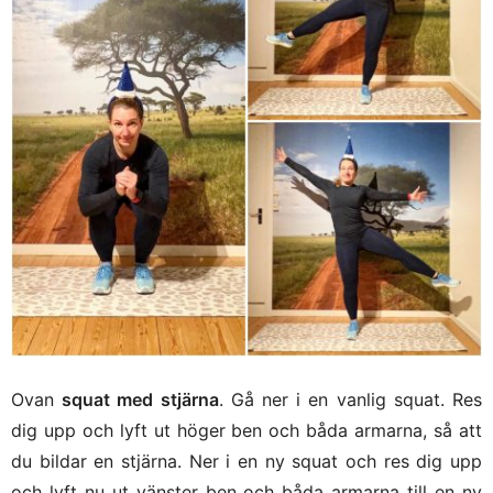
Ovan
squat med stjärna
. Gå ner i en vanlig squat. Res
dig upp och lyft ut höger ben och båda armarna, så att
du bildar en stjärna. Ner i en ny squat och res dig upp
och lyft nu ut vänster ben och båda armarna till en ny