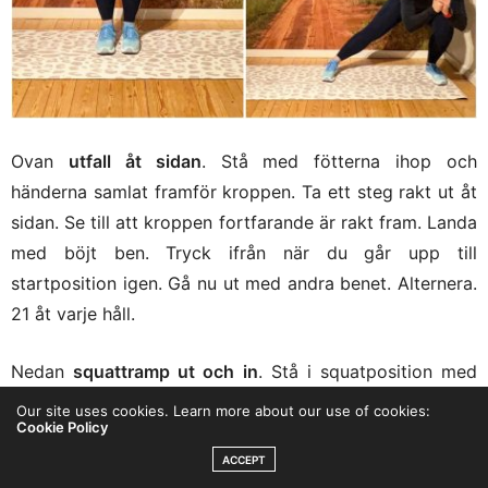
Ovan
utfall åt sidan
. Stå med fötterna ihop och
händerna samlat framför kroppen. Ta ett steg rakt ut åt
sidan. Se till att kroppen fortfarande är rakt fram. Landa
med böjt ben. Tryck ifrån när du går upp till
startposition igen. Gå nu ut med andra benet. Alternera.
21 åt varje håll.
Nedan
squattramp ut och in
. Stå i squatposition med
fötterna nästan ihop. Behåll kroppen i squatposition
Our site uses cookies. Learn more about our use of cookies:
Cookie Policy
hela tiden. Ta ett steg ut åt sidan med höger ben. Ta ett
steg ut åt sidan med vänster ben. Ta ett steg in, tillbaka
ACCEPT