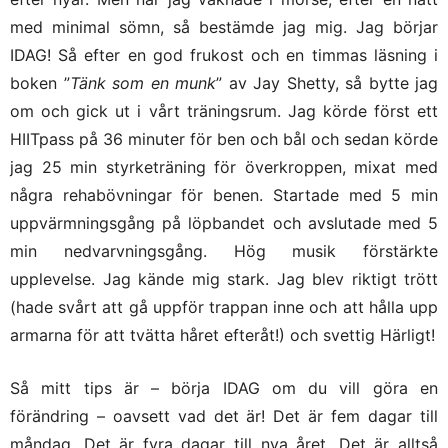
med minimal sömn, så bestämde jag mig. Jag börjar
IDAG! Så efter en god frukost och en timmas läsning i
boken ”
Tänk som en munk
” av Jay Shetty, så bytte jag
om och gick ut i vårt träningsrum. Jag körde först ett
HIITpass på 36 minuter för ben och bål och sedan körde
jag 25 min styrketräning för överkroppen, mixat med
några rehabövningar för benen. Startade med 5 min
uppvärmningsgång på löpbandet och avslutade med 5
min nedvarvningsgång. Hög musik förstärkte
upplevelse. Jag kände mig stark. Jag blev riktigt trött
(hade svårt att gå uppför trappan inne och att hålla upp
armarna för att tvätta håret efteråt!) och svettig Härligt!
Så mitt tips är – börja IDAG om du vill göra en
förändring – oavsett vad det är! Det är fem dagar till
måndag. Det är fyra dagar till nya året. Det är alltså