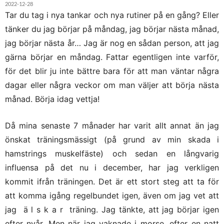
2022-12-28
Tar du tag i nya tankar och nya rutiner på en gång? Eller
tänker du jag börjar på måndag, jag börjar nästa månad,
jag börjar nästa år… Jag är nog en sådan person, att jag
gärna börjar en måndag. Fattar egentligen inte varför,
för det blir ju inte bättre bara för att man väntar några
dagar eller några veckor om man väljer att börja nästa
månad. Börja idag vettja!
Då mina senaste 7 månader har varit allt annat än jag
önskat träningsmässigt (på grund av min skada i
hamstrings muskelfäste) och sedan en långvarig
influensa på det nu i december, har jag verkligen
kommit ifrån träningen. Det är ett stort steg att ta för
att komma igång regelbundet igen, även om jag vet att
jag ä l s k a r träning. Jag tänkte, att jag börjar igen
efter nyår. Men när jag vaknade i morse, efter en natt