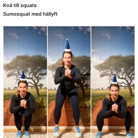
Knä till squats
Sumosquat med hällyft