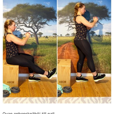
Ovan enbensknäböj till pall.