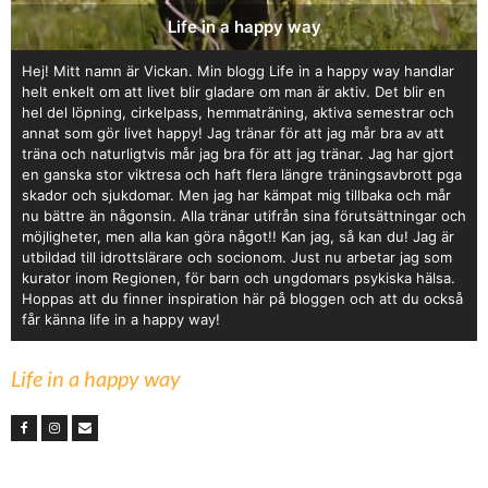
Life in a happy way
Hej! Mitt namn är Vickan. Min blogg Life in a happy way handlar
helt enkelt om att livet blir gladare om man är aktiv. Det blir en
hel del löpning, cirkelpass, hemmaträning, aktiva semestrar och
annat som gör livet happy! Jag tränar för att jag mår bra av att
träna och naturligtvis mår jag bra för att jag tränar. Jag har gjort
en ganska stor viktresa och haft flera längre träningsavbrott pga
skador och sjukdomar. Men jag har kämpat mig tillbaka och mår
nu bättre än någonsin. Alla tränar utifrån sina förutsättningar och
möjligheter, men alla kan göra något!! Kan jag, så kan du! Jag är
utbildad till idrottslärare och socionom. Just nu arbetar jag som
kurator inom Regionen, för barn och ungdomars psykiska hälsa.
Hoppas att du finner inspiration här på bloggen och att du också
får känna life in a happy way!
Life in a happy way