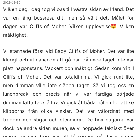
2021-11-13
Vilken dag! Idag tog vi oss till västra sidan av Irland. Det
var en lång bussresa dit, men så värt det. Målet för
dagen var Cliffs of Moher. Vilken upplevelse
! Vilken
mäktighet!
Vi stannade först vid Baby Cliffs of Moher. Det var lite
klurigt och utmanande att gå här, då underlaget inte var
platt någonstans. Vackert och mäktigt. Sedan kom vi till
Cliffs of Moher. Det var totaldimma! Vi gick runt lite,
men dimman ville inte släppa taget. Så vi tog oss en
lunchbreak och precis när vi var färdiga började
dimman lätta tack å lov. Vi gick åt båda hållen för att se
klipporna från olika vinklar. Det var välordnat med
trappor och stigar och stenmurar. De fina stigarna var
dock på andra sidan muren, så vi hoppade faktiskt över
muren då min dröm var att få springa på dessa stigar