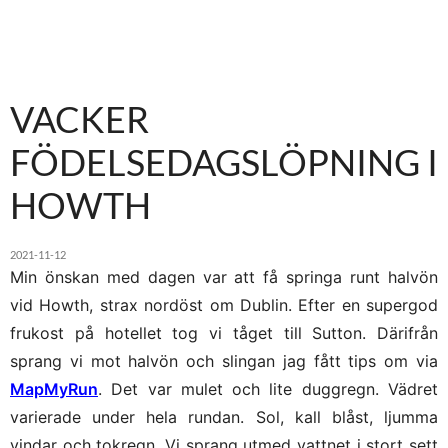
VACKER
FÖDELSEDAGSLÖPNING I
HOWTH
2021-11-12
Min önskan med dagen var att få springa runt halvön
vid Howth, strax nordöst om Dublin. Efter en supergod
frukost på hotellet tog vi tåget till Sutton. Därifrån
sprang vi mot halvön och slingan jag fått tips om via
MapMyRun
. Det var mulet och lite duggregn. Vädret
varierade under hela rundan. Sol, kall blåst, ljumma
vindar och tokregn. Vi sprang utmed vattnet i stort sett